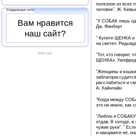
полезное из всех 
человек". Ж. Кювь
Социальные сети
Вам нравится
"У СОБАК лишь оди
Дж. Финберт
наш сайт?
" Купите ЩЕНКА и
на свете». Редьяр
Мой сайт
"Тот, кто говорит, 
ЩЕНКА». Уилфред
"Женщины и кошки 
заблагорассудитс
расслабиться и см
А. Хайнлайн
"Когда между СОБА
это не иначе, как 
"Люблю я СОБАКУ з
отдав, В голоде, 
чужие руки". " Ес
и накормите её, он