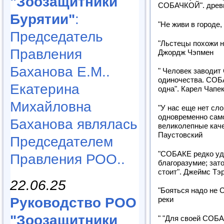
"Зоозащитники
СОБАЧКОЙ". древн
Бурятии"
:
"Не живи в городе
Председатель
"Льстецы похожи н
Правления
Джордж Чэпмен
Баханова Е.М..
" Человек заводит
одиночества. СОБ
Екатерина
одна". Карел Чапе
Михайловна
"У нас еще нет сл
одновременно само
Баханова являлась
великолепные каче
Паустовский
Председателем
"СОБАКЕ редко уд
Правления РОО..
благоразумие; зат
стоит". Джеймс Тэ
22.06.25
"Бояться надо не 
Руководство РОО
реки
"Зоозащитники
" "Для своей СОБА