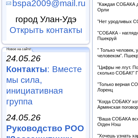
bspa2009@mail.ru
"Каждая СОБАКА д
Орли
город Улан-Удэ
"Нет уродливых С
Открыть контакты
"СОБАКА - наглядн
Пшекруй
Новое на сайте
" Только человек,
человеком". Пшек
24.05.26
Контакты
: Вместе
"Цифры не лгут. П
сколько СОБАК!" 
мы сила,
"Только верная СО
инициативная
Лоренц
группа
"Когда СОБАКУ хотя
Армянская поговор
24.05.26
"Ваша СОБАКА всег
Огден Нэш
Руководство РОО
"Хочешь узнать ха