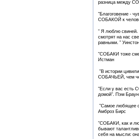
разница между СО
"Благоговение - ч
СОБАКОЙ к челове
" Я люблю свиней.
смотрят на нас све
равными. " Уинсто
"СОБАКИ тоже смею
Истман
"В истории цивили
СОБАЧЬЕЙ, чем че
"Если у вас есть 
домой". Пэм Браун
"Самое любящее с
Амброз Бирс
"СОБАКИ, как и л
бывают талантливы
себя на мысли: она