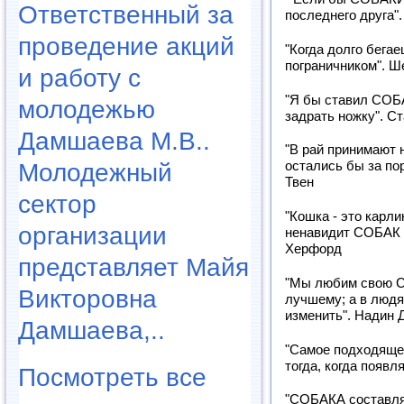
Ответственный за
последнего друга"
проведение акций
"Когда долго бег
пограничником". 
и работу с
"Я бы ставил СОБ
молодежью
задрать ножку". С
Дамшаева М.В..
"В рай принимают н
Молодежный
остались бы за по
Твен
сектор
"Кошка - это карл
организации
ненавидит СОБАК 
Херфорд
представляет Майя
"Мы любим свою С
Викторовна
лучшему; а в людя
изменить". Надин 
Дамшаева,..
"Самое подходяще
тогда, когда появ
Посмотреть все
"СОБАКА составля