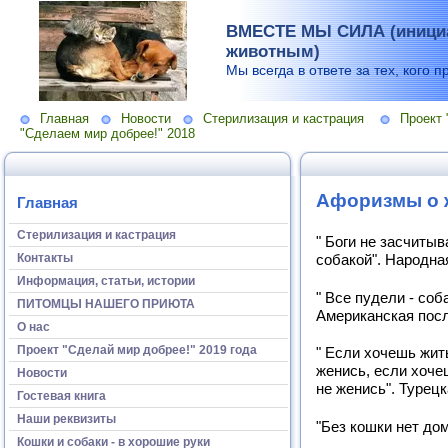
ВМЕСТЕ МЫ СИЛА (инициа
животным)
Мы всегда в ответе за тех, кого п
Главная
Новости
Стерилизация и кастрация
Проект 
"Сделаем мир добрее!" 2018
Афоризмы о 
Главная
Стерилизация и кастрация
" Боги не засчитыв
Контакты
собакой". Народна
Информация, статьи, истории
" Все пудели - соба
ПИТОМЦЫ НАШЕГО ПРИЮТА
Американская пос
О нас
Проект "Сделай мир добрее!" 2019 года
" Если хочешь жить
женись, если хочеш
Новости
не женись". Турец
Гостевая книга
Наши реквизиты
"Без кошки нет дом
Кошки и собаки - в хорошие руки