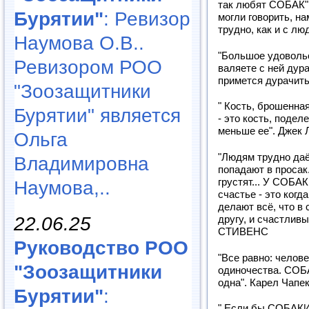
так любят СОБАК"
Бурятии"
: Ревизор
могли говорить, на
трудно, как и с лю
Наумова О.В..
"Большое удовольс
Ревизором РОО
валяете с ней дура
примется дурачить
"Зоозащитники
" Кость, брошенна
Бурятии" является
- это кость, поде
меньше ее". Джек 
Ольга
"Людям трудно даё
Владимировна
попадают в просак.
грустят... У СОБАК
Наумова,..
счастье - это ког
делают всё, что в
22.06.25
другу, и счастлив
СТИВЕНС
Руководство РОО
"Все равно: челов
"Зоозащитники
одиночества. СОБ
одна". Карел Чапе
Бурятии"
:
" Если бы СОБАКИ