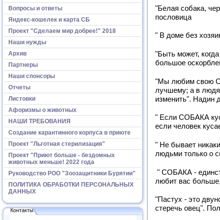
"Белая собака, чер
Вопросы и ответы
пословица
Яндекс-кошелек и карта СБ
Проект "Сделаем мир добрее!" 2018
" В доме без хозя
Наши нужды
Архив
"Быть может, когд
большое оскорблен
Партнеры
Наши спонсоры
"Мы любим свою С
Отчеты
лучшему; а в людя
изменить". Надин 
Листовки
Афоризмы о животных
" Если СОБАКА куса
НАШИ ТРЕБОВАНИЯ
если человек кус
Создание карантинного корпуса в приюте
Проект "Льготная стерилизация"
" Не бывает никаки
людьми только о 
Проект "Приют больше - бездомных
животных меньше! 2022 года
" СОБАКА - единст
Руководство РОО "Зоозащитники Бурятии"
любит вас больше,
ПОЛИТИКА ОБРАБОТКИ ПЕРСОНАЛЬНЫХ
ДАННЫХ
"Пастух - это дву
стеречь овец". По
Контакты