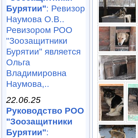
Бурятии"
: Ревизор
Наумова О.В..
Ревизором РОО
"Зоозащитники
Бурятии" является
Ольга
Владимировна
Наумова,..
22.06.25
Руководство РОО
"Зоозащитники
Бурятии"
: