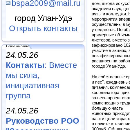
bspa2009@mail.ru
дом, школа искусс
академия наук, це
вузы и колледжи. 
город Улан-Удэ
мероприятия впер
осуществлены в Б
Открыть контакты
у педагогов. По о
примерные объемы
листовок. вместо 
зафиксировано 102
Новое на сайте
участие в акциях,
24.05.26
незафиксированны
расширен на район
Контакты
: Вместе
городе Улан-Удэ.
мы сила,
На собственные ср
и пес", ежедневны
инициативная
питания, компенса
координатора прию
группа
за весь проект из
компенсацию труда 
большую часть
24.05.26
животных приходит
Руководство РОО
на эти цели израс
в приюте в течени
000руб. Общая сум