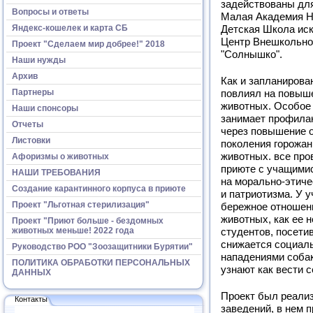
задействованы для
Вопросы и ответы
Малая Академия Н
Яндекс-кошелек и карта СБ
Детская Школа иск
Центр Внешкольной
Проект "Сделаем мир добрее!" 2018
"Солнышко".
Наши нужды
Архив
Как и запланирова
Партнеры
повлиял на повыш
животных. Особое 
Наши спонсоры
занимает профилак
Отчеты
через повышение о
Листовки
поколения горожан
животных. все про
Афоризмы о животных
приюте с учащими
НАШИ ТРЕБОВАНИЯ
на морально-этиче
Создание карантинного корпуса в приюте
и патриотизма. У 
Проект "Льготная стерилизация"
бережное отношени
животных, как ее 
Проект "Приют больше - бездомных
животных меньше! 2022 года
студентов, посети
снижается социаль
Руководство РОО "Зоозащитники Бурятии"
нападениями собак
ПОЛИТИКА ОБРАБОТКИ ПЕРСОНАЛЬНЫХ
узнают как вести с
ДАННЫХ
Проект был реализ
Контакты
заведений, в нем 