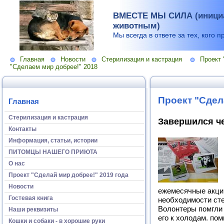
ВМЕСТЕ МЫ СИЛА (инициа
животным)
Мы всегда в ответе за тех, кого п
Главная
Новости
Стерилизация и кастрация
Проект 
"Сделаем мир добрее!" 2018
Проект "Сдел
Главная
Стерилизация и кастрация
Завершился че
Контакты
Информация, статьи, истории
ПИТОМЦЫ НАШЕГО ПРИЮТА
О нас
Проект "Сделай мир добрее!" 2019 года
Новости
ежемесячные акции
Гостевая книга
необходимости сте
Волонтеры помгли 
Наши реквизиты
его к холодам. по
Кошки и собаки - в хорошие руки