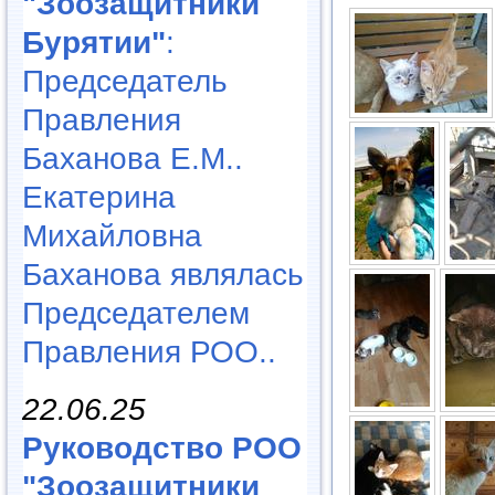
"Зоозащитники
Бурятии"
:
Председатель
Правления
Баханова Е.М..
Екатерина
Михайловна
Баханова являлась
Председателем
Правления РОО..
22.06.25
Руководство РОО
"Зоозащитники