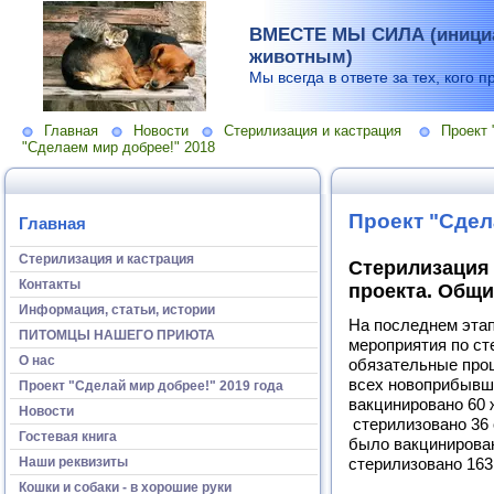
ВМЕСТЕ МЫ СИЛА (инициа
животным)
Мы всегда в ответе за тех, кого п
Главная
Новости
Стерилизация и кастрация
Проект 
"Сделаем мир добрее!" 2018
Проект "Сдел
Главная
Стерилизация и кастрация
Стерилизация 
Контакты
проекта. Общ
Информация, статьи, истории
На последнем эта
ПИТОМЦЫ НАШЕГО ПРИЮТА
мероприятия по ст
О нас
обязательные про
всех новоприбывши
Проект "Сделай мир добрее!" 2019 года
вакцинировано 60 ж
Новости
стерилизовано 36 о
Гостевая книга
было вакцинирован
Наши реквизиты
стерилизовано 163 о
Кошки и собаки - в хорошие руки