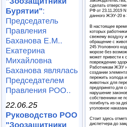
"Зоозащитники
законодательства,
сделать отверсти
Бурятии"
:
РФ от 23.11.2019 
данного ЖЭУ-20 в 
Председатель
В настоящее время
Правления
которых работники
свежему воздуху и
Баханова Е.М..
обращение с живот
245 Уголовного код
Екатерина
морозе без возмож
может привести к 
Михайловна
повреждению здоро
Работникам ЖЭУ н
Баханова являлась
создании элемент
пережить холода 
Председателем
животных для пере
предпринято для с
Правления РОО..
нарушение законов
собственники не п
погибнуть из-за д
22.06.25
уголовное наказан
Руководство РОО
Стоит здесь отмет
"Зоозащитники
диспетчера до зам