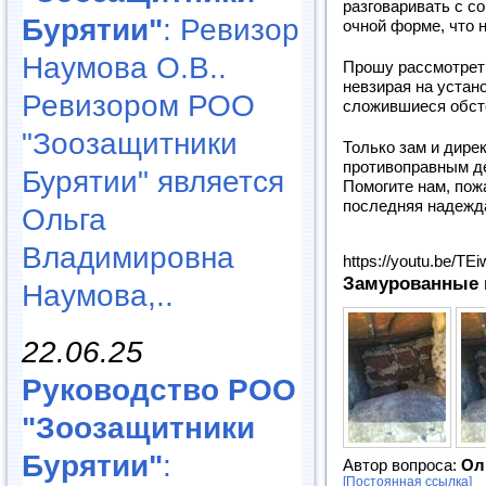
разговаривать с с
Бурятии"
: Ревизор
очной форме, что 
Наумова О.В..
Прошу рассмотреть
невзирая на устано
Ревизором РОО
сложившиеся обсто
"Зоозащитники
Только зам и дире
противоправным де
Бурятии" является
Помогите нам, пожа
последняя надежд
Ольга
Владимировна
https://youtu.be/T
Замурованные 
Наумова,..
22.06.25
Руководство РОО
"Зоозащитники
Бурятии"
:
Автор вопроса:
Ол
[Постоянная ссылка]