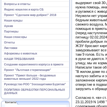
выдержит свой 30-
Вопросы и ответы
нужна помощь, ина
Яндекс-кошелек и карта СБ
и ругаемся с живо
Проект "Сделаем мир добрее!" 2018
Неужели нет управ
бедным животным! 
Наши нужды
свежего воздуха. 
Архив
помощью в приюты,
Партнеры
(перед наступлени
пятницу 02.02.202
Наши спонсоры
пробили добрые лю
Отчеты
ЖЭУ бросают кирпи
Листовки
замуровывают все п
Афоризмы о животных
там 9 голов. Есть 
в руки не даются.
НАШИ ТРЕБОВАНИЯ
улицу, мы их корми
Создание карантинного корпуса в приюте
Написали такое о
Проект "Льготная стерилизация"
"В жилом доме по а
Проект "Приют больше - бездомных
наглухо забиты и 
животных меньше! 2022 года
заложенное кирпич
отверстие в подва
Руководство РОО "Зоозащитники Бурятии"
загрузить к обращ
ПОЛИТИКА ОБРАБОТКИ ПЕРСОНАЛЬНЫХ
ДАННЫХ
Согласно п. «в» с
23.11.2019 N 1498
Контакты
содержания общег