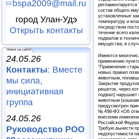
bspa2009@mail.ru
регламентируется
состав общего иму
установленные за
город Улан-Удэ
температуру и вла
посредством посто
Открыть контакты
течение всего кал
подвалов и технич
имущества, в случ
Новое на сайте
Имеются многочис
24.05.26
применению пункта
"Применение стары
Контакты
: Вместе
новых правил позв
животным, попавши
мы сила,
Закрытие продухов
инициативная
решеток, через ко
подвал) нарушает 
группа
животным (кошкам,
предусмотрен прин
№ 498-ФЗ «Об отв
24.05.26
внесении изменени
Российской Федер
Руководство РОО
Требую вынести п
недопустимости н