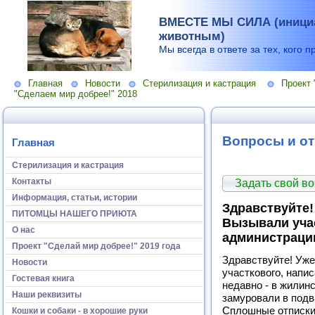
ВМЕСТЕ МЫ СИЛА (инициа
животным)
Мы всегда в ответе за тех, кого п
Главная
Новости
Стерилизация и кастрация
Проект 
"Сделаем мир добрее!" 2018
Вопросы и о
Главная
Стерилизация и кастрация
Контакты
Задать свой в
Информация, статьи, истории
Здравствуйте!
ПИТОМЦЫ НАШЕГО ПРИЮТА
Вызывали учас
О нас
администрацию
Проект "Сделай мир добрее!" 2019 года
Здравствуйте! Уже
Новости
участкового, напи
Гостевая книга
недавно - в жилин
Наши реквизиты
замуровали в подв
Сплошные отписки
Кошки и собаки - в хорошие руки