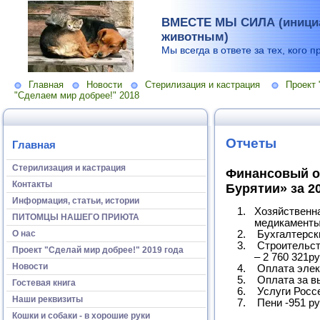
ВМЕСТЕ МЫ СИЛА (инициа
животным)
Мы всегда в ответе за тех, кого п
Главная
Новости
Стерилизация и кастрация
Проект 
"Сделаем мир добрее!" 2018
Отчеты
Главная
Стерилизация и кастрация
Финансовый о
Контакты
Бурятии» за 2
Информация, статьи, истории
Хозяйственная 
ПИТОМЦЫ НАШЕГО ПРИЮТА
медикаменты 
О нас
Бухгалтерские 
Строительство 
Проект "Сделай мир добрее!" 2019 года
– 2 760 321ру
Новости
Оплата электро
Оплата за выво
Гостевая книга
Услуги Россете
Наши реквизиты
Пени -951 ру
Кошки и собаки - в хорошие руки