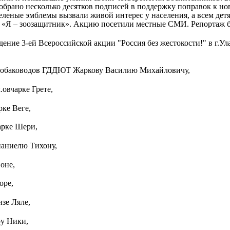
собрано несколько десятков подписей в поддержку поправок к но
еленые эмблемы вызвали живой интерес у населения, а всем дет
 «Я – зоозащитник». Акцию посетили местные СМИ. Репортаж б
дение 3-ей Всероссийской акции "Россия без жестокости!" в г.
 собаководов ГДДЮТ Жаркову Василию Михайловичу,
овчарке Грете,
рке Веге,
арке Шери,
паниелю Тихону,
оне,
оре,
зе Ляле,
ру Ники,