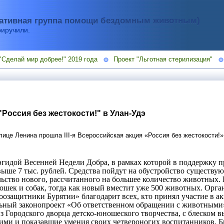
тивная группа помощи бездомным животным)
риручили.
"Сделай мир добрее!" 2019 года
Проект "Льготная стерилизация"
"Россия без жестокости!" в Улан-Удэ
лице Ленина прошла III-я Всероссийская акция «Россия без жестокости!»
.
 эгидой Весенней Недели Добра, в рамках которой в поддержку
выше 7 тыс. рублей. Средства пойдут на обустройство существ
ельство нового, рассчитанного на большее количество животных
ошек и собак, тогда как новый вместит уже 500 животных. Орга
оозащитники Бурятии» благодарит всех, кто принял участие в 
льный законопроект «Об ответственном обращении с животными
 Городского дворца детско-юношеского творчества, с блеском 
ми и показавшие умения своих четвероногих воспитанников. Б