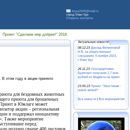
bspa2009@mail.ru
город Улан-Удэ
Открыть контакты
Проект "Сделаем мир добрее!" 2018
Актуальные новости
08.12.23
Доклад Филипповой
Н.В. на общественных
слушаниях 9 ноября 2023,
г.Улан-Удэ
26.11.23
«Зooзaщитники
Бypятии» пoлyчили 2,7 млн
pyблeй из бюджeтa нa пpиют
. В этом году в акции приняло
23.05.23
Проект "Хвостикам -
новое жильё!"
 приюта для бездомных животных
ующего приюта для брошенных
Все новости
|
Все мероприятия
. Приют в Южлаге может
низатор акции – региональная
акции и поддержал инициативу
». Также мероприятие
выступившие перед
ыло роздано свыше 400 листовок