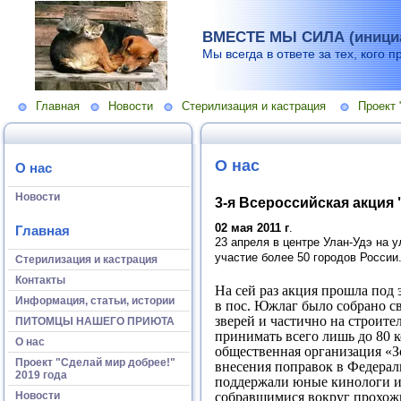
ВМЕСТЕ МЫ СИЛА (инициа
Мы всегда в ответе за тех, кого п
Главная
Новости
Стерилизация и кастрация
Проект 
О нас
О нас
Новости
3-я Всероссийская акция 
02 мая 2011 г
.
Главная
23 апреля в центре Улан-Удэ на у
участие более 50 городов России
Стерилизация и кастрация
Контакты
На сей раз акция прошла под
Информация, статьи, истории
в пос. Южлаг было собрано с
зверей и частично на строит
ПИТОМЦЫ НАШЕГО ПРИЮТА
принимать всего лишь до 80 к
О нас
общественная организация «З
Проект "Сделай мир добрее!"
внесения поправок в Федера
2019 года
поддержали юные кинологи из
Новости
собравшимися вокруг прохожи