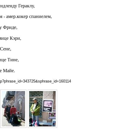
ндленду Гераклу,
м - амер.кокер спаниелем,
у Фриде,
мице Кэри,
 Сене,
ице Тине,
е Майе.
.php?phrase_id=343725&sphrase_id=160114