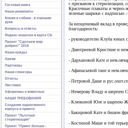
с призывом к стерилизации, 
Гостевая книга
Красочные плакаты и черно-з
Наши реквизиты
зеленые шарики с надписью –
Кошки и собаки - в хорошие
руки
За неоценимый вклад в прове
благодарность:
Вопросы и ответы
Яндекс-кошелек и карта СБ
- руководителю Клуба юных
Проект "Сделаем мир
добрее!" 2018
- Дмитриевой Кристине и нем.
Наши нужды
Архив
- Дархановой Кате и нем.овча
Партнеры
- Афанасьевой тане и нем.овч
Наши спонсоры
Отчеты
- Петровой Даше и рус.охот.с
Листовки
- Немерову Владу и шерпею С
Афоризмы о животных
НАШИ ТРЕБОВАНИЯ
- Клюкиной Юле и шарпею Ж
Создание карантинного
корпуса в приюте
- Бакировой Кате и бишон фри
Проект "Льготная
стерилизация"
- Костиной Маше и той терье
Проект "Приют больше -