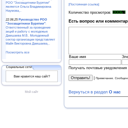
РОО "Зоозащитники Бурятии"
[Постоянная ссылка]
является Ольга Владимировна
Наумова,..
Количество просмотров:
22.06.25
Руководство РОО
Есть вопрос или комментар
"Зоозащитники Бурятии"
:
Ответственный за проведение
акций и работу с молодежью
Дамшаева М.В.. Молодежный
сектор организации представляет
Майя Викторовна Дамшаева,..
Посмотреть все
Ваше имя
Эле
Социальные сети
Получать почтовые уведомления 
Вам нравится наш сайт?
|
Примечание. Сообщени
Вернуться в раздел
О нас
Мой сайт