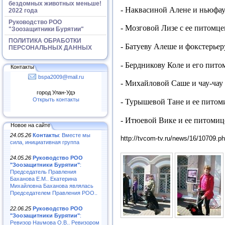
бездомных животных меньше!
- Наквасиной Алене и ньюфау
2022 года
Руководство РОО
- Мозговой Лизе с ее питомце
"Зоозащитники Бурятии"
ПОЛИТИКА ОБРАБОТКИ
- Батуеву Алеше и фокстерьер
ПЕРСОНАЛЬНЫХ ДАННЫХ
- Бердникову Коле и его пито
Контакты
bspa2009@mail.ru
- Михайловой Саше и чау-чау
город Улан-Удэ
Открыть контакты
- Турышевой Тане и ее питом
- Итюевой Вике и ее питомиц
Новое на сайте
24.05.26
Контакты
: Вместе мы
http://tvcom-tv.ru/news/16/10709
сила, инициативная группа
24.05.26
Руководство РОО
"Зоозащитники Бурятии"
:
Председатель Правления
Баханова Е.М.. Екатерина
Михайловна Баханова являлась
Председателем Правления РОО..
22.06.25
Руководство РОО
"Зоозащитники Бурятии"
:
Ревизор Наумова О.В.. Ревизором