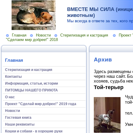
ВМЕСТЕ МЫ СИЛА (инициа
животным)
Мы всегда в ответе за тех, кого п
Главная
Новости
Стерилизация и кастрация
Проект 
"Сделаем мир добрее!" 2018
Архив
Главная
Стерилизация и кастрация
Здесь размещены 
через наш сайт. Б
Контакты
хозяев, судьба не
Информация, статьи, истории
Той-терьер
ПИТОМЦЫ НАШЕГО ПРИЮТА
Чуд
О нас
той
Проект "Сделай мир добрее!" 2019 года
Новости
тел
Гостевая книга
Умн
Наши реквизиты
Кошки и собаки - в хорошие руки