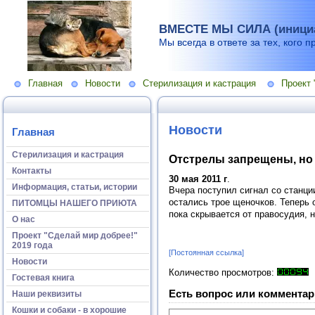
ВМЕСТЕ МЫ СИЛА (инициа
Мы всегда в ответе за тех, кого п
Главная
Новости
Стерилизация и кастрация
Проект 
Новости
Главная
Стерилизация и кастрация
Отстрелы запрещены, но
Контакты
30 мая 2011 г
.
Информация, статьи, истории
Вчера поступил сигнал со станци
остались трое щеночков. Теперь 
ПИТОМЦЫ НАШЕГО ПРИЮТА
пока скрывается от правосудия, 
О нас
Проект "Сделай мир добрее!"
2019 года
[Постоянная ссылка]
Новости
Количество просмотров:
Гостевая книга
Есть вопрос или комментар
Наши реквизиты
Кошки и собаки - в хорошие