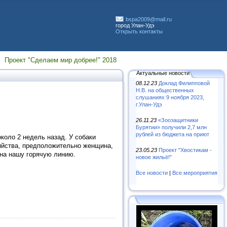
bspa2009@mail.ru
город Улан-Удэ
Открыть контакты
Проект "Сделаем мир добрее!" 2018
Актуальные новости
08.12.23
Доклад Филипповой
Н.В. на общественных
слушаниях 9 ноября 2023,
г.Улан-Удэ
26.11.23
«Зooзaщитники
Бypятии» пoлyчили 2,7 млн
pyблeй из бюджeтa нa пpиют
коло 2 недель назад. У собаки
бийства, предположительно женщина,
23.05.23
Проект "Хвостикам -
 на нашу горячую линию.
новое жильё!"
Все новости
|
Все мероприятия