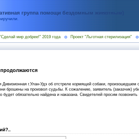
тивная группа помощи бездомным животным)
риручили.
"Сделай мир добрее!" 2019 года
Проект "Льготная стерилизация"
 продолжаются
и Дивизионная г.Улан-Удэ об отстреле кормящей собаки, произошедшем о
они брошены на произвол судьбы. К сожалению, заявитель (заказчик) у
но будет обязательно найдена и наказана. Свидетелей просим позвонить
ий?..