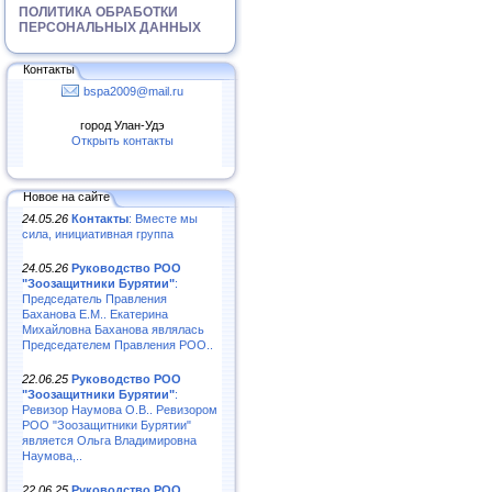
ПОЛИТИКА ОБРАБОТКИ
ПЕРСОНАЛЬНЫХ ДАННЫХ
Контакты
bspa2009@mail.ru
город Улан-Удэ
Открыть контакты
Новое на сайте
24.05.26
Контакты
: Вместе мы
сила, инициативная группа
24.05.26
Руководство РОО
"Зоозащитники Бурятии"
:
Председатель Правления
Баханова Е.М.. Екатерина
Михайловна Баханова являлась
Председателем Правления РОО..
22.06.25
Руководство РОО
"Зоозащитники Бурятии"
:
Ревизор Наумова О.В.. Ревизором
РОО "Зоозащитники Бурятии"
является Ольга Владимировна
Наумова,..
22.06.25
Руководство РОО