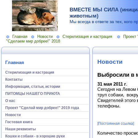
ВМЕСТЕ МЫ СИЛА (инициа
животным)
Мы всегда в ответе за тех, кого п
Главная
Новости
Стерилизация и кастрация
Проект 
"Сделаем мир добрее!" 2018
Новости
Главная
Стерилизация и кастрация
Выбросили в 
Контакты
31 мая 2011 г
.
Информация, статьи, истории
Сегодня на Левом 
ПИТОМЦЫ НАШЕГО ПРИЮТА
труп собаки, вокр
Свидетелей этого 
О нас
телефоны.
Проект "Сделай мир добрее!" 2019 года
Новости
Гостевая книга
[Постоянная ссылка]
Наши реквизиты
Количество просм
Кошки и собаки - в хорошие руки