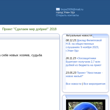
bspa2009@mail.ru
город Улан-Удэ
Открыть контакты
Проект "Сделаем мир добрее!" 2018
Актуальные новости
08.12.23
Доклад Филипповой
Н.В. на общественных
слушаниях 9 ноября 2023,
г.Улан-Удэ
 себе новых хозяев, судьба
26.11.23
«Зooзaщитники
Бypятии» пoлyчили 2,7 млн
pyблeй из бюджeтa нa пpиют
23.05.23
Проект "Хвостикам -
новое жильё!"
Все новости
|
Все мероприятия