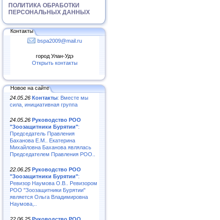
ПОЛИТИКА ОБРАБОТКИ
ПЕРСОНАЛЬНЫХ ДАННЫХ
Контакты
bspa2009@mail.ru
город Улан-Удэ
Открыть контакты
Новое на сайте
24.05.26
Контакты
: Вместе мы
сила, инициативная группа
24.05.26
Руководство РОО
"Зоозащитники Бурятии"
:
Председатель Правления
Баханова Е.М.. Екатерина
Михайловна Баханова являлась
Председателем Правления РОО..
22.06.25
Руководство РОО
"Зоозащитники Бурятии"
:
Ревизор Наумова О.В.. Ревизором
РОО "Зоозащитники Бурятии"
является Ольга Владимировна
Наумова,..
22.06.25
Руководство РОО