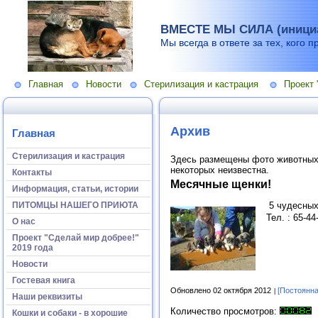
ВМЕСТЕ МЫ СИЛА (инициа
Мы всегда в ответе за тех, кого п
Главная
Новости
Стерилизация и кастрация
Проект 
Архив
Главная
Стерилизация и кастрация
Здесь размещены фото животных,
некоторых неизвестна.
Контакты
Месячные щенки!
Информация, статьи, истории
5 чудесных 
ПИТОМЦЫ НАШЕГО ПРИЮТА
Тел. : 65-44
О нас
Проект "Сделай мир добрее!"
2019 года
Новости
Гостевая книга
Обновлено 02 октября 2012
[Постоянна
Наши реквизиты
Количество просмотров:
Кошки и собаки - в хорошие