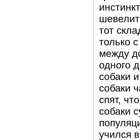
инстинкт
шевелить
тот скла
только 
между д
одного д
собаки и
собаки ч
спят, чт
собаки 
популяци
учился в