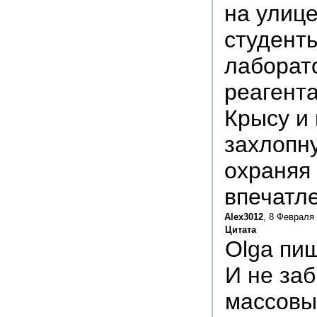
на улице
студенты
лаборат
реагент
Крысу и 
захлопну
охраняя 
впечатл
Alex3012
, 8 Февраля 
Цитата
Olga пи
И не за
массовых