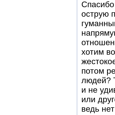
Спасибо 
острую 
гуманны
напряму
отношен
хотим в
жестокое
потом р
людей? 
и не уди
или дру
ведь нет