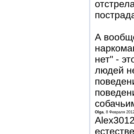
отстрела
пострад
А вообще
наркома
нет" - э
людей не
поведени
поведен
собачьим
Olga
, 8 Февраля 2012
Alex3012
естестве