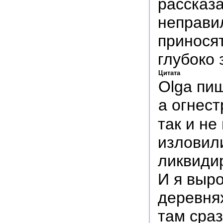
рассказа
неправи
приносят
глубоко 
Цитата
Olga пи
а огнест
так и не
изловили
ликвиди
И я выро
деревнях
там сраз