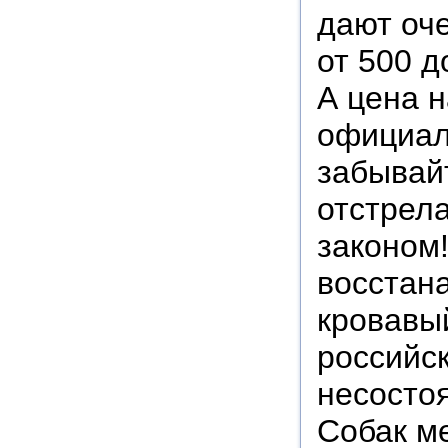
дают оч
от 500 д
А цена н
официаль
забывай
отстрела
законом
восстан
кровавый
российск
несосто
Собак м