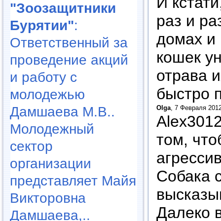
И кстати
"Зоозащитники
раз и ра
Бурятии"
:
домах и 
Ответственный за
кошек у
проведение акций
отрава и
и работу с
быстро 
молодежью
Дамшаева М.В..
Olga
, 7 Февраля 2012
Alex3012
Молодежный
том, что
сектор
агрессив
организации
Собака с
представляет Майя
высказы
Викторовна
Далеко в
Дамшаева,..