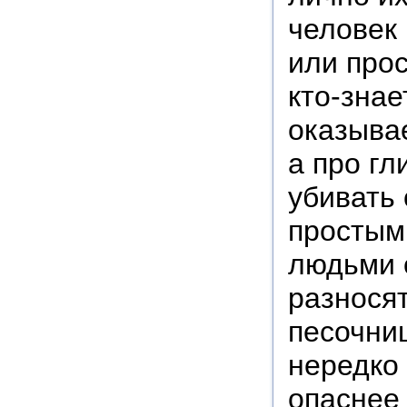
человек
или прос
кто-знае
оказывае
а про гл
убивать 
простыми
людьми 
разносят
песочни
нередко 
опаснее 