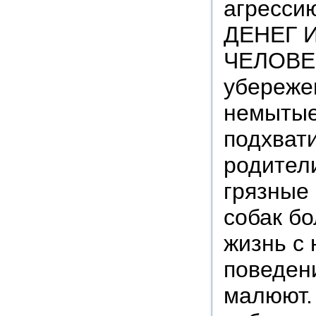
агресс
ДЕНЕГ 
ЧЕЛОВЕК
убереже
немытые
подхвати
родители
грязные 
собак бо
жизнь с
поведени
малюют. 