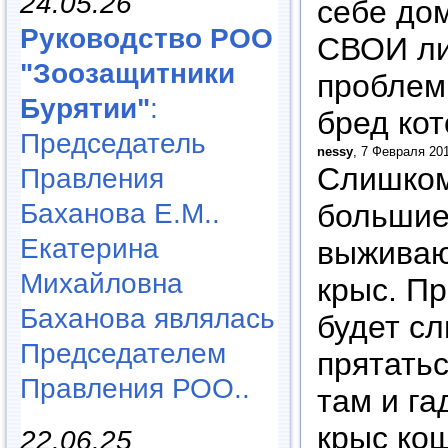
24.05.26
себе дом
Руководство РОО
СВОИ ли
"Зоозащитники
проблем
Бурятии"
:
бред ко
Председатель
nessy
, 7 Февраля 201
Слишком
Правления
большие
Баханова Е.М..
Екатерина
выживают
Михайловна
крыс. П
Баханова являлась
будет сл
Председателем
прятатьс
Правления РОО..
там и га
крыс ко
22.06.25