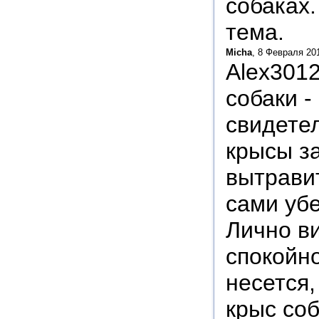
собаках.
тема.
Micha
, 8 Февраля 20
Alex3012
собаки -
свидетел
крысы за
вытравит
сами убе
Лично в
спокойно
несется,
крыс соб