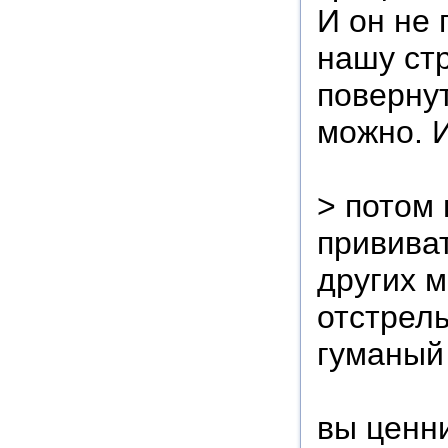
И он не 
нашу ст
поверну
можно. И
> потом 
прививат
других м
отстрелы
гуманый
вы ценни