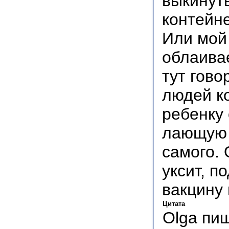
выкинуть
контейн
Или мой 
облаивае
тут гово
людей ко
ребенку 
лающую н
самого.
уксит, 
вакцину 
Цитата
Olga пи