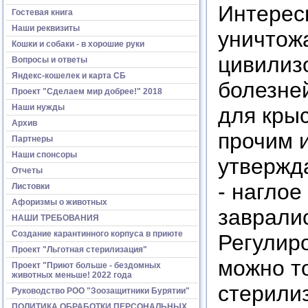
Интересн
Гостевая книга
Наши реквизиты
уничтожа
Кошки и собаки - в хорошие руки
цивилизо
Вопросы и ответы
Яндекс-кошелек и карта СБ
болезне
Проект "Сделаем мир добрее!" 2018
Наши нужды
для крыс
Архив
прочим 
Партнеры
Наши спонсоры
утвержда
Отчеты
- наглое
Листовки
Афоризмы о животных
завралис
НАШИ ТРЕБОВАНИЯ
Создание карантинного корпуса в приюте
Регулир
Проект "Льготная стерилизация"
можно т
Проект "Приют больше - бездомных
животных меньше! 2022 года
стерилиз
Руководство РОО "Зоозащитники Бурятии"
ПОЛИТИКА ОБРАБОТКИ ПЕРСОНАЛЬНЫХ