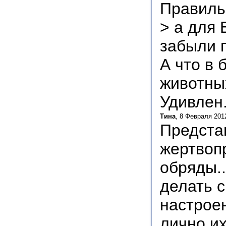
Правиль
> а для 
забыли п
А что в
животны
Удивлен.
Тина
, 8 Февраля 201
Предста
жертвоп
обряды..
делать 
настрое
лично и