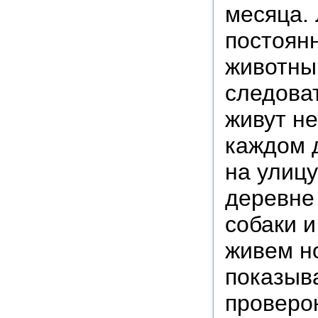
месяца.
постоян
животным
следоват
живут не
каждом д
на улицу
деревне 
собаки и
живем но
показыв
проверок