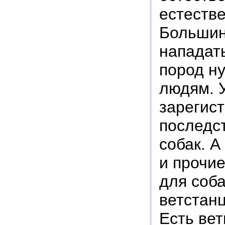
естестве
Большин
нападат
пород н
людям. У
зарегис
последс
собак. А
и прочи
для соба
ветстанц
Есть ве