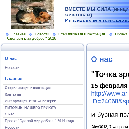
ВМЕСТЕ МЫ СИЛА (инициа
животным)
Мы всегда в ответе за тех, кого п
Главная
Новости
Стерилизация и кастрация
Проект 
"Сделаем мир добрее!" 2018
О нас
О нас
Новости
"Точка зр
Главная
15 февраля 
Стерилизация и кастрация
http://www.ar
Контакты
ID=24068&sp
Информация, статьи, истории
ПИТОМЦЫ НАШЕГО ПРИЮТА
И бурная по
О нас
Проект "Сделай мир добрее!" 2019 года
Alex3012
, 7 Февраля 
Новости