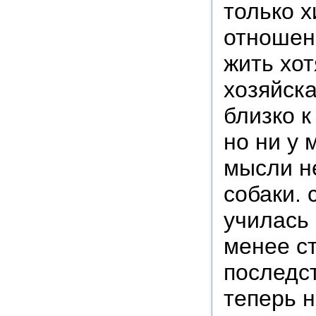
только 
отношен
жить хот
хозяйска
близко 
но ни у 
мысли не
собаки. 
училась 
менее ст
последс
теперь н