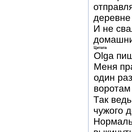
отправля
деревне 
И не св
домашни
Цитата
Olga пи
Меня пр
один раз
воротам
Так ведь
чужого д
Нормальн