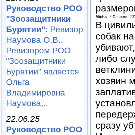
размером
Руководство РОО
"Зоозащитники
Micha
, 7 Февраля 20
В цивил
Бурятии"
: Ревизор
собак на
Наумова О.В..
убивают,
Ревизором РОО
либо сл
"Зоозащитники
ветклини
Бурятии" является
хозяин 
Ольга
заплатив
Владимировна
установ
Наумова,..
передерж
22.06.25
сразу уб
Руководство РОО