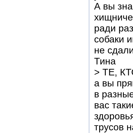
А вы зна
хищниче
ради раз
собаки 
не сдал
Тина
> ТЕ, К
а вы пря
в разные
вас таки
здоровья
трусов н