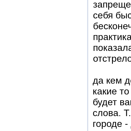
запреще
себя бы
бесконеч
практик
показал
отстрело
да кем д
какие т
будет ва
слова. Т
городе -