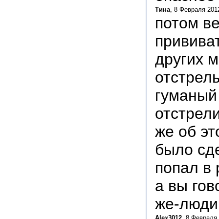
Тина
, 8 Февраля 201
потом ве
прививат
других м
отстрелы
гуманый 
отстрели
же об эт
было сде
попал в 
а вы гов
же-люди 
Alex3012
, 8 Февраля 