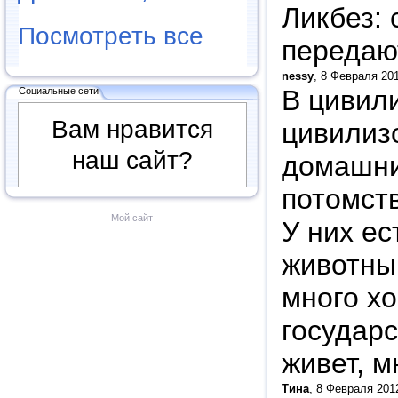
Ликбез:
Посмотреть все
передаю
nessy
, 8 Февраля 201
В цивил
Социальные сети
Вам нравится
цивилиз
наш сайт?
домашни
потомств
Мой сайт
У них ес
животны
много хо
государ
живет, м
Тина
, 8 Февраля 201