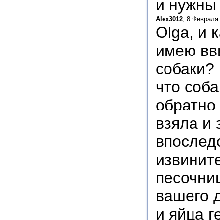
и нужны 
Alex3012
, 8 Февраля 
Olga, и 
имею вв
собаки?
что соба
обратно 
взяла и
впоследс
извините
песочниц
вашего д
и яйца г