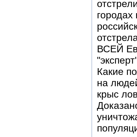
отстрели
городах 
российск
отстрела
ВСЕЙ Ев
"эксперт
Какие п
на людей
крыс лов
Доказано
уничтожа
популяц