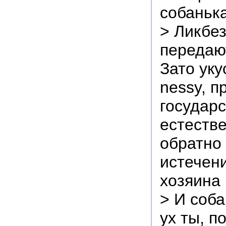
собанька
> Ликбез
передаю
Зато уку
nessy, п
государ
естеств
обратно 
истечен
хозяина 
> И соба
ух ты, п