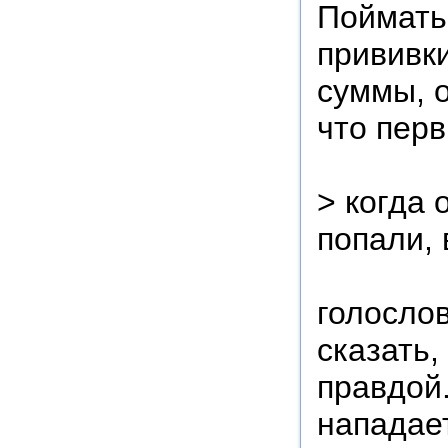
Поймать,
прививки
суммы, 
что пер
> когда 
попали,
голослов
сказать,
правдой
нападает