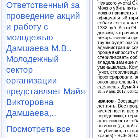
Ответственный за
Никакого учета! Ск
Можно убить пять с
можно приписать т
проведение акций
официальный тариф
собаки составлял 
и работу с
1332 руб. А это 
докажи, затрачива
молодежью
лекарственный пре
трупы будет разгл
Дамшаева М.В..
администрации соз
проще выпросить 
Молодежный
стерилизовать соб
владельцам еще ле
уменьшалась. Кому
сектор
(учет, стерилизаци
прооперировали, 
организации
опознавательный о
сделаешь. Думайт
представляет Майя
Вс, 29 апр. 2012, 06:41
Викторовна
иванов
-
Зоозащит
лет пять. Все про
Дамшаева,..
численности, все 
передержки, стери
агрессивности соб
регионов (да, да! 
Посмотреть все
не убивают, а сте
хозяев) - ВСЕ 