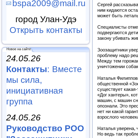
bspa2009@mail.ru
Сергей рассказывае
ним кидаются оста
может быть летал
город Улан-Удэ
Специалисты отмеч
Открыть контакты
подвергаются дети
закону убивать жи
Новое на сайте
Зоозащитники увер
проблему надо реш
24.05.26
Между тем горожа
уничтожении собак
Контакты
: Вместе
мы сила,
Наталья Филиппова
общественной «Зоо
инициативная
существует какая-
«Дог хантеры», ко
группа
машин, с машин сн
опознали. Это пре
нет ни какой гаран
24.05.26
взрослого человек
Руководство РОО
Наталья уверена, 
Но ведь так пробл