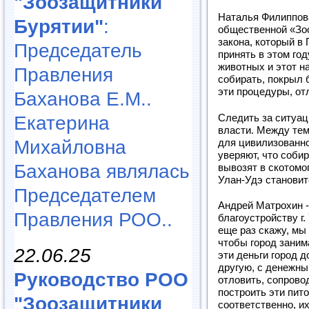
"Зоозащитники
Наталья Филиппова
Бурятии"
:
общественной «Зо
закона, который в
Председатель
принять в этом го
животных и этот н
Правления
собирать, покрыл 
эти процедуры, отл
Баханова Е.М..
Следить за ситуац
Екатерина
власти. Между тем 
Михайловна
для цивилизованн
уверяют, что соби
Баханова являлась
вывозят в скотомо
Улан-Удэ становит
Председателем
Андрей Матрохин -
Правления РОО..
благоустройству г.
еще раз скажу, мы
чтобы город заним
22.06.25
эти деньги город 
другую, с денежны
Руководство РОО
отловить, сопрово
построить эти пито
"Зоозащитники
соответственно, их