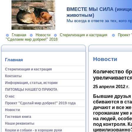
ВМЕСТЕ МЫ СИЛА (инициа
животным)
Мы всегда в ответе за тех, кого п
Главная
Новости
Стерилизация и кастрация
Проект 
"Сделаем мир добрее!" 2018
Новости
Главная
Стерилизация и кастрация
Количество б
Контакты
увеличиваетс
Информация, статьи, истории
25 апреля 2012 г
.
ПИТОМЦЫ НАШЕГО ПРИЮТА
Бывшие друзья 
О нас
сбиваются в ста
Проект "Сделай мир добрее!" 2019 года
дичают и все же
Новости
горожанам уже 
Гостевая книга
на людей, особе
Наши реквизиты
под контроля. 
цивилизованно
Кошки и собаки - в хорошие руки