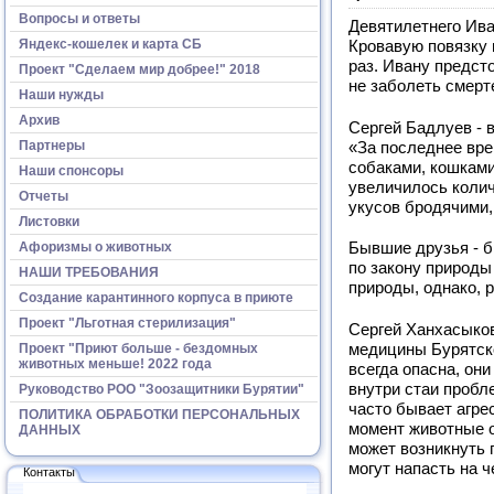
Вопросы и ответы
Девятилетнего Ива
Яндекс-кошелек и карта СБ
Кровавую повязку 
раз. Ивану предсто
Проект "Сделаем мир добрее!" 2018
не заболеть смерт
Наши нужды
Архив
Сергей Бадлуев - 
Партнеры
«За последнее вре
собаками, кошками.
Наши спонсоры
увеличилось колич
Отчеты
укусов бродячими,
Листовки
Афоризмы о животных
Бывшие друзья - б
по закону природы
НАШИ ТРЕБОВАНИЯ
природы, однако, 
Создание карантинного корпуса в приюте
Проект "Льготная стерилизация"
Сергей Ханхасыков
Проект "Приют больше - бездомных
медицины Бурятск
животных меньше! 2022 года
всегда опасна, они
внутри стаи пробл
Руководство РОО "Зоозащитники Бурятии"
часто бывает агре
ПОЛИТИКА ОБРАБОТКИ ПЕРСОНАЛЬНЫХ
момент животные о
ДАННЫХ
может возникнуть 
могут напасть на 
Контакты