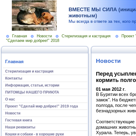
ВМЕСТЕ МЫ СИЛА (инициа
животным)
Мы всегда в ответе за тех, кого п
Главная
Новости
Стерилизация и кастрация
Проект 
"Сделаем мир добрее!" 2018
Новости
Главная
Стерилизация и кастрация
Перед усыплен
Контакты
кормить полг
Информация, статьи, истории
01 мая 2012 г
.
ПИТОМЦЫ НАШЕГО ПРИЮТА
В Бурятии всех бр
О нас
замок". На бюджет
полгода, после чег
Проект "Сделай мир добрее!" 2019 года
безнадзорных жив
Новости
Гостевая книга
Соответствующие и
домашних животны
Наши реквизиты
Хурала. Теперь, у
Кошки и собаки - в хорошие руки