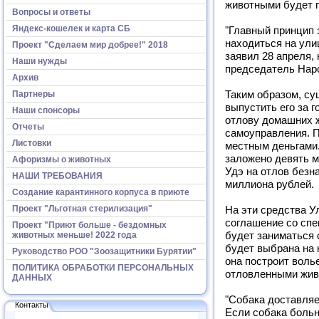
животными будет 
Вопросы и ответы
Яндекс-кошелек и карта СБ
"Главный принцип 
находиться на ули
Проект "Сделаем мир добрее!" 2018
заявил 28 апреля,
Наши нужды
председатель Нар
Архив
Партнеры
Таким образом, су
выпустить его за 
Наши спонсоры
отлову домашних ж
Отчеты
самоуправления. 
Листовки
местным деньгами.
заложено девять м
Афоризмы о животных
Удэ на отлов безн
НАШИ ТРЕБОВАНИЯ
миллиона рублей.
Создание карантинного корпуса в приюте
Проект "Льготная стерилизация"
На эти средства У
соглашение со спе
Проект "Приют больше - бездомных
животных меньше! 2022 года
будет заниматься 
будет выбрана на 
Руководство РОО "Зоозащитники Бурятии"
она построит воль
ПОЛИТИКА ОБРАБОТКИ ПЕРСОНАЛЬНЫХ
отловленными жив
ДАННЫХ
"Собака доставляе
Контакты
Если собака больн