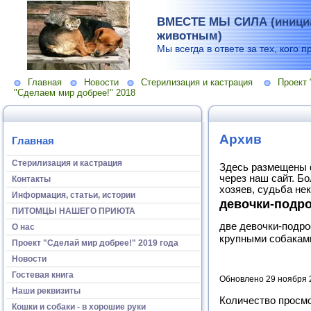
ВМЕСТЕ МЫ СИЛА (инициа
животным)
Мы всегда в ответе за тех, кого п
Главная
Новости
Стерилизация и кастрация
Проект 
"Сделаем мир добрее!" 2018
Архив
Главная
Стерилизация и кастрация
Здесь размещены 
через наш сайт. Б
Контакты
хозяев, судьба не
Информация, статьи, истории
девочки-подр
ПИТОМЦЫ НАШЕГО ПРИЮТА
две девочки-подро
О нас
крупными собаками
Проект "Сделай мир добрее!" 2019 года
Новости
Гостевая книга
Обновлено 29 ноября 
Наши реквизиты
Количество просм
Кошки и собаки - в хорошие руки