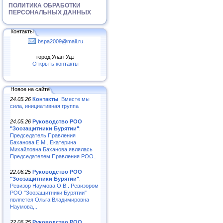
ПОЛИТИКА ОБРАБОТКИ
ПЕРСОНАЛЬНЫХ ДАННЫХ
Контакты
bspa2009@mail.ru
город Улан-Удэ
Открыть контакты
Новое на сайте
24.05.26
Контакты
: Вместе мы
сила, инициативная группа
24.05.26
Руководство РОО
"Зоозащитники Бурятии"
:
Председатель Правления
Баханова Е.М.. Екатерина
Михайловна Баханова являлась
Председателем Правления РОО..
22.06.25
Руководство РОО
"Зоозащитники Бурятии"
:
Ревизор Наумова О.В.. Ревизором
РОО "Зоозащитники Бурятии"
является Ольга Владимировна
Наумова,..
22.06.25
Руководство РОО