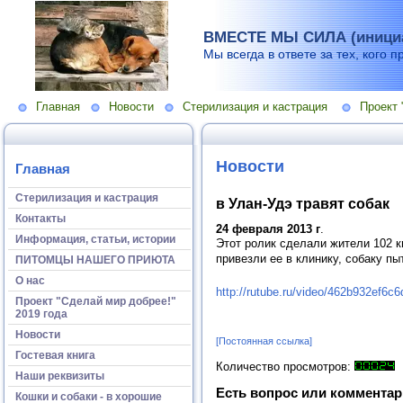
ВМЕСТЕ МЫ СИЛА (инициа
Мы всегда в ответе за тех, кого п
Главная
Новости
Стерилизация и кастрация
Проект 
Новости
Главная
Стерилизация и кастрация
в Улан-Удэ травят собак
Контакты
24 февраля 2013 г
.
Информация, статьи, истории
Этот ролик сделали жители 102 к
привезли ее в клинику, собаку пы
ПИТОМЦЫ НАШЕГО ПРИЮТА
О нас
http://rutube.ru/video/462b932ef6
Проект "Сделай мир добрее!"
2019 года
Новости
[Постоянная ссылка]
Гостевая книга
Количество просмотров:
Наши реквизиты
Есть вопрос или комментар
Кошки и собаки - в хорошие