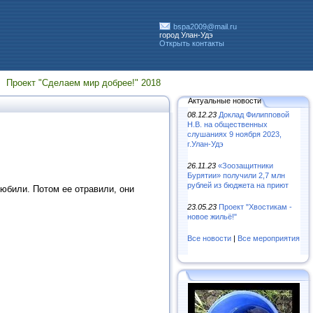
bspa2009@mail.ru
город Улан-Удэ
Открыть контакты
Проект "Сделаем мир добрее!" 2018
Актуальные новости
08.12.23
Доклад Филипповой
Н.В. на общественных
слушаниях 9 ноября 2023,
г.Улан-Удэ
26.11.23
«Зooзaщитники
Бypятии» пoлyчили 2,7 млн
pyблeй из бюджeтa нa пpиют
любили. Потом ее отравили, они
23.05.23
Проект "Хвостикам -
новое жильё!"
Все новости
|
Все мероприятия