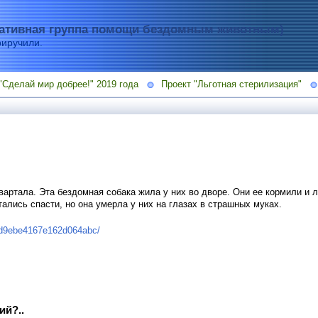
тивная группа помощи бездомным животным)
риручили.
"Сделай мир добрее!" 2019 года
Проект "Льготная стерилизация"
вартала. Эта бездомная собака жила у них во дворе. Они ее кормили и 
тались спасти, но она умерла у них на глазах в страшных муках.
c6d9ebe4167e162d064abc/
ий?..