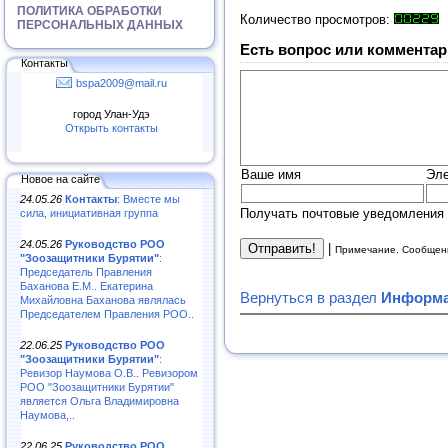
ПОЛИТИКА ОБРАБОТКИ
Количество просмотров:
ПЕРСОНАЛЬНЫХ ДАННЫХ
Есть вопрос или комментар
Контакты
bspa2009@mail.ru
город Улан-Удэ
Открыть контакты
Ваше имя
Эле
Новое на сайте
24.05.26
Контакты
: Вместе мы
Получать почтовые уведомления 
сила, инициативная группа
24.05.26
Руководство РОО
|
Примечание. Сообщени
"Зоозащитники Бурятии"
:
Председатель Правления
Баханова Е.М.. Екатерина
Вернуться в раздел
Информац
Михайловна Баханова являлась
Председателем Правления РОО..
22.06.25
Руководство РОО
"Зоозащитники Бурятии"
:
Ревизор Наумова О.В.. Ревизором
РОО "Зоозащитники Бурятии"
является Ольга Владимировна
Наумова,..
22.06.25
Руководство РОО