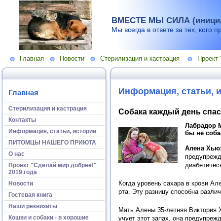
ВМЕСТЕ МЫ СИЛА (инициа
Мы всегда в ответе за тех, кого п
Главная
Новости
Стерилизация и кастрация
Проект 
Информация, статьи, 
Главная
Стерилизация и кастрация
Собака каждый день спас
Контакты
Лабрадор М
Информация, статьи, истории
бы не соба
ПИТОМЦЫ НАШЕГО ПРИЮТА
Алена Хью
О нас
предупрежд
диабетичес
Проект "Сделай мир добрее!"
2019 года
Когда уровень сахара в крови Ал
Новости
рта. Эту разницу способна разли
Гостевая книга
Наши реквизиты
Мать Алены 35-летняя Виктория Х
Кошки и собаки - в хорошие
учует этот запах, она предупреж