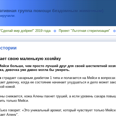
тивная группа помощи бездомным животным)
риручили.
"Сделай мир добрее!" 2019 года
Проект "Льготная стерилизация"
истории
ает свою маленькую хозяйку
ейси больше, чем просто лучший друг для своей шестилетней хозяй
ка, девочка уже давно могла бы умереть.
з
страдает сахарным диабетом 1 типа и полагается на Мейси в вопросах
ает девочку, когда ее состояние начинает ухудшаться и дело может зак
кой комой.
ены снижается, кожа Алены пахнет грушей, а если уровень сахара повыш
чить только Мейси.
ьюз говорит: «Это уникальный аромат, который чувствует только Мейси. 
дает Алену".