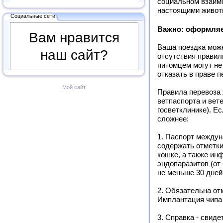
социальном взаимо
настоящими живот
Социальные сети
Важно: оформля
Вам нравится
Ваша поездка може
наш сайт?
отсутствия прави
питомцем могут не 
отказать в праве 
Мой сайт
Правила перевоза
ветпаспорта и вет
госветклинике). Е
сложнее:
1. Паспорт междун
содержать отметки
кошке, а также ин
эндопаразитов (от
не меньше 30 дней
2. Обязательна от
Имплантация чипа 
3. Справка - свид