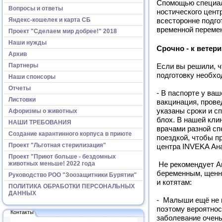
Спомощью специали
Вопросы и ответы
ностического цен
Яндекс-кошелек и карта СБ
всесторонне подго
временной перемен
Проект "Сделаем мир добрее!" 2018
Наши нужды
Срочно - к ветери
Архив
Партнеры
Если вы решили, ч
подготовку необхо
Наши спонсоры
Отчеты
- В паспорте у ва
Листовки
вакцинация, прове
указаны сроки и с
Афоризмы о животных
блох. В нашей кли
НАШИ ТРЕБОВАНИЯ
врачами разной сп
Создание карантинного корпуса в приюте
поездкой, чтобы п
Проект "Льготная стерилизация"
центра INVEKA Ан
Проект "Приют больше - бездомных
животных меньше! 2022 года
Не рекомендует А
беременным, щенн
Руководство РОО "Зоозащитники Бурятии"
и котятам:
ПОЛИТИКА ОБРАБОТКИ ПЕРСОНАЛЬНЫХ
ДАННЫХ
- Малыши ещё не м
поэтому вероятнос
Контакты
заболевание очень