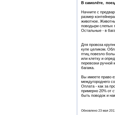
В самолёте, поез
Начните с предвар
размер контейнера
животное. Животны
поводыри слепых 
Остальные - в баг
Для провоза крупн
купе целиком. Об
птиц повезло боль
или клетку и опре
перевозки ручной к
багажа.
Вы имеете право е
междугороднего со
Оплата - как за пр
примерно 20% от с
быть поводок и на
Обновлено 23 мая 201