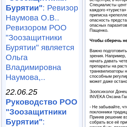
Специалисты цент
Бурятии"
: Ревизор
каждого «туриста»
приписка «репелле
Наумова О.В..
опасность предст
опасных паразитов
Ревизором РОО
Пащенко.
"Зоозащитники
Чтобы сберечь н
Бурятии" является
Важно подготовить
Ольга
зрения. Например,
начать давать чет
Владимировна
препараты на раст
транквилизаторы н
Наумова,..
способным регулир
может даже остано
22.06.25
Зоопсихолог Донец
INVEKA Оксана Га
Руководство РОО
- Не забывайте, чт
"Зоозащитники
поклонники традиц
Приняв решение вз
Бурятии"
:
собрать все её при