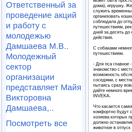
может быть просто
Ответственный за
дома), игрушку. Ж
служить временным
проведение акций
организовать кошке
соблюдала до отпу
и работу с
путешествиям, ре
дней за десять до 
молодежью
действия.
Дамшаева М.В..
С собаками немног
путешествиям.
Молодежный
- Для пса главное
сектор
знакомство с мест
возможность обсле
организации
соседями, с местн
представляет Майя
пытаясь сразу вов
дайте немного вре
Викторовна
INVEKA.
Дамшаева,..
Что касается самог
комфортно будут с
хозяева которых п
Посмотреть все
должно останавлив
животное в отпуск