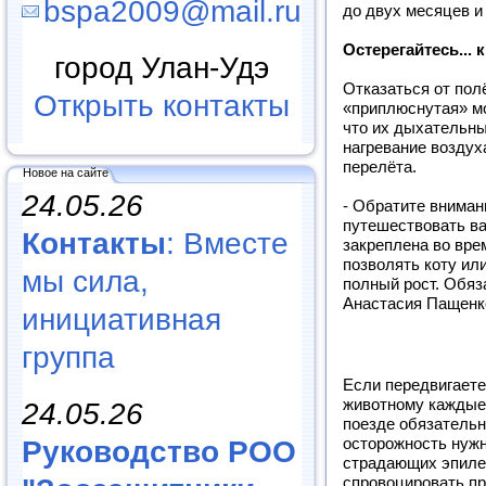
bspa2009@mail.ru
до двух месяцев и
Остерегайтесь... 
город Улан-Удэ
Отказаться от пол
Открыть контакты
«приплюснутая» мор
что их дыхательны
нагревание воздух
перелёта.
Новое на сайте
24.05.26
- Обратите внимани
путешествовать в
Контакты
: Вместе
закреплена во вре
позволять коту или
мы сила,
полный рост. Обяз
Анастасия Пащенк
инициативная
группа
Если передвигаете
животному каждые 
24.05.26
поезде обязательн
Руководство РОО
осторожность нуж
страдающих эпилеп
спровоцировать п