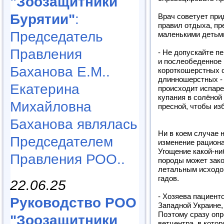
"Зоозащитники
Бурятии"
:
Врач советует пр
правил отдыха, п
Председатель
маленькими детьм
Правления
- Не допускайте п
и после­обеденное
Баханова Е.М..
короткошерстных с
длинношерстных - 
Екатерина
происходит испаре
купания в солёной
Михайловна
пресной, чтобы из
Баханова являлась
Ни в коем случае 
Председателем
изменение рациона
Угощение какой-ни
Правления РОО..
породы может зако
летальным исходом
гадов.
22.06.25
- Хозяева пациент
Руководство РОО
Западной Украине,
Поэтому сразу оп
"Зоозащитники
ветцентра, в кото