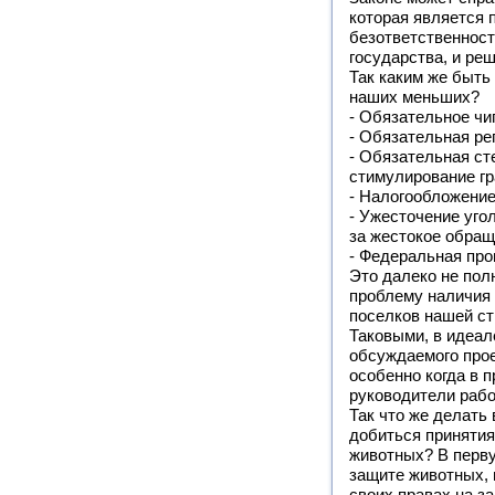
которая является 
безответственност
государства, и ре
Так каким же быть
наших меньших?
- Обязательное чи
- Обязательная ре
- Обязательная с
стимулирование гр
- Налогообложение
- Ужесточение уго
за жестокое обращ
- Федеральная про
Это далеко не пол
проблему наличия 
поселков нашей с
Таковыми, в идеа
обсуждаемого прое
особенно когда в 
руководители рабо
Так что же делать
добиться принятия
животных? В перву
защите животных, 