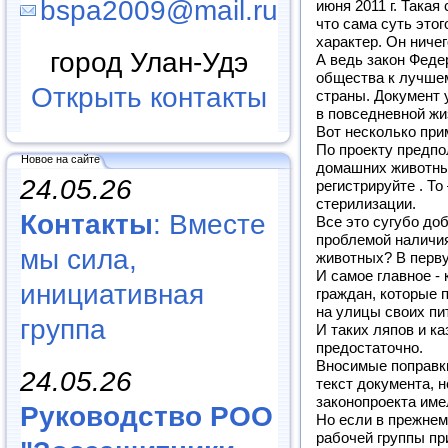
bspa2009@mail.ru
июня 2011 г. Такая
что сама суть это
характер. Он ниче
город Улан-Удэ
А ведь закон Феде
общества к лучшем
Открыть контакты
страны. Документ у
в повседневной ж
Вот несколько при
По проекту предпо
Новое на сайте
домашних животных
24.05.26
регистрируйте . То
стерилизации.
Контакты
: Вместе
Все это сугубо доб
проблемой наличи
мы сила,
животных? В перву
И самое главное -
инициативная
граждан, которые 
на улицы своих пи
группа
И таких ляпов и к
предостаточно.
Вносимые поправк
24.05.26
текст документа, н
законопроекта име
Руководство РОО
Но если в прежнем
рабочей группы п