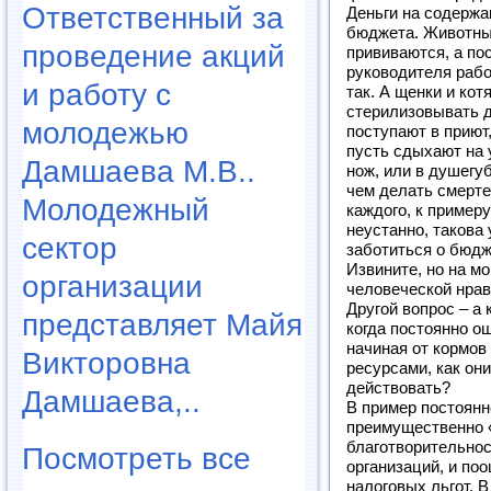
Ответственный за
Деньги на содержа
бюджета. Животны
проведение акций
прививаются, а по
руководителя рабо
и работу с
так. А щенки и кот
стерилизовывать д
молодежью
поступают в приют,
пусть сдыхают на у
Дамшаева М.В..
нож, или в душегуб
чем делать смерте
Молодежный
каждого, к примеру
неустанно, такова
сектор
заботиться о бюдж
Извините, но на мо
организации
человеческой нрав
Другой вопрос – а
представляет Майя
когда постоянно о
начиная от кормов
Викторовна
ресурсами, как они
действовать?
Дамшаева,..
В пример постоянн
преимущественно «
благотворительнос
Посмотреть все
организаций, и по
налоговых льгот. В