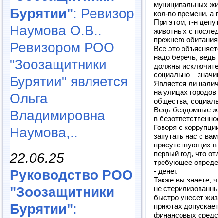
муниципальных жи
Бурятии"
: Ревизор
кол-во времени, а
При этом, г-н деп
Наумова О.В..
животных с послед
прежнего обитания
Ревизором РОО
Все это объясняет
надо беречь, ведь
"Зоозащитники
должны исключител
социально – значи
Бурятии" является
Является ли налич
на улицах городов
Ольга
общества, социаль
Ведь бездомные жи
Владимировна
в безответственно
Говоря о коррупции
Наумова,..
запутать нас с вам
присутствующих в
первый год, что о
22.06.25
требующее определ
Руководство РОО
- денег.
Также вы знаете, 
"Зоозащитники
не стерилизованны
быстро унесет жиз
Бурятии"
:
приютах допускает
финансовых средс