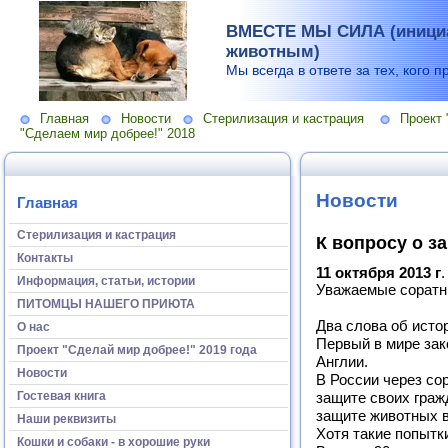
ВМЕСТЕ МЫ СИЛА (инициа
животным)
Мы всегда в ответе за тех, кого п
Главная
Новости
Стерилизация и кастрация
Проект 
"Сделаем мир добрее!" 2018
Новости
Главная
Стерилизация и кастрация
К вопросу о з
Контакты
11 октября 2013 г
.
Информация, статьи, истории
Уважаемые соратн
ПИТОМЦЫ НАШЕГО ПРИЮТА
Два слова об исто
О нас
Первый в мире зако
Проект "Сделай мир добрее!" 2019 года
Англии.
Новости
В России через сор
Гостевая книга
защите своих гражд
защите животных в 
Наши реквизиты
Хотя такие попытк
Кошки и собаки - в хорошие руки