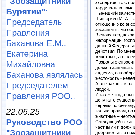
"Зоозащитники
экспертов, то с п
кардинально поме
Бурятии"
:
Нынешний замести
Шингаркин М. А., 
Председатель
отношению ко вне
зоозащитными орг
Правления
В своих неоднокра
информации, госпо
Баханова Е.М..
данный Федеральн
действия. По мнен
Екатерина
животных, а людей
Михайловна
Позвольте спросить
должен защищать н
Баханова являлась
садизма, а наобор
жестокость - неве
Председателем
А все законы в на
людей.
Правления РОО..
И как же тогда быт
депутат о существо
черным по белому,
22.06.25
только правом, но
животные – неотъ
Руководство РОО
Следующий тезис 
частными и должн
"Зоозащитники
добровольные пож