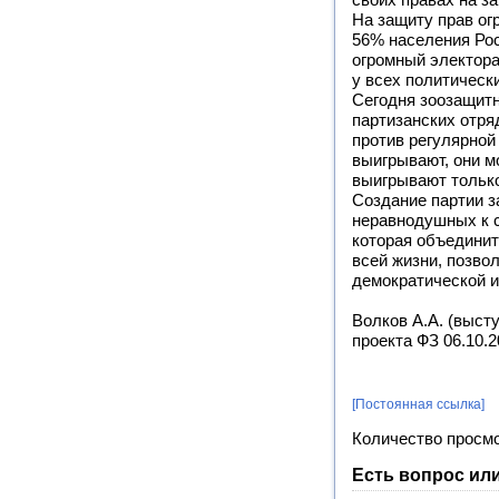
своих правах на з
На защиту прав о
56% населения Ро
огромный электора
у всех политическ
Сегодня зоозащитн
партизанских отря
против регулярной 
выигрывают, они м
выигрывают тольк
Создание партии з
неравнодушных к с
которая объединит
всей жизни, позво
демократической и
Волков А.А. (выс
проекта ФЗ 06.10.2
[Постоянная ссылка]
Количество просм
Есть вопрос ил