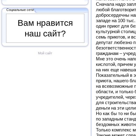
Сначала надо запл
любой благотворит
Социальные сети
добросердечны на
Вам нравится
западе на 100 тыс
один приют для бе
наш сайт?
культурной столиц
семь приютов, и в
депутат любезно 
безответственнос
гражданам – учред
Мой сайт
Мне это очень нап
кислотой, причем у
на них еще навеша
Показательный в э
приюта, нашего бл
на всевозможные п
области, и только
учредителей, чере
для строительства.
деньги на эти цел
Но как бы то ни б
по западным станд
бездомных животн
Только комплекс 
Законе может спра