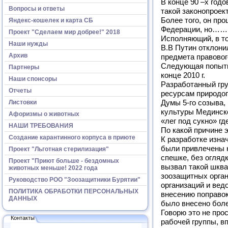
В конце 90 –х год
Вопросы и ответы
такой законопроект
Более того, он пр
Яндекс-кошелек и карта СБ
Федерации, но……
Проект "Сделаем мир добрее!" 2018
Исполняющий, в то
Наши нужды
В.В Путин отклонил
Архив
предмета правовог
Следующая попытка
Партнеры
конце 2010 г.
Наши спонсоры
Разработанный гру
Отчеты
ресурсам природоп
Листовки
Думы 5-го созыва,
культуры Мединског
Афоризмы о животных
«лег под сукно» гд
НАШИ ТРЕБОВАНИЯ
По какой причине 
Создание карантинного корпуса в приюте
К разработке изна
были привлечены к
Проект "Льготная стерилизация"
спешке, без огляд
Проект "Приют больше - бездомных
вызвал такой шква
животных меньше! 2022 года
зоозащитных орган
Руководство РОО "Зоозащитники Бурятии"
организаций и вед
ПОЛИТИКА ОБРАБОТКИ ПЕРСОНАЛЬНЫХ
внесению поправок
ДАННЫХ
было внесено боле
Говорю это не про
Контакты
рабочей группы, вп