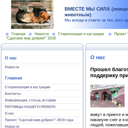
ВМЕСТЕ МЫ СИЛА (инициа
животным)
Мы всегда в ответе за тех, кого п
Главная
Новости
Стерилизация и кастрация
Проект 
"Сделаем мир добрее!" 2018
О нас
О нас
Новости
Прошел благо
поддержку при
Главная
Стерилизация и кастрация
Контакты
Информация, статьи, истории
ПИТОМЦЫ НАШЕГО ПРИЮТА
О нас
живут в приюте и ж
накануне снег и х
Проект "Сделай мир добрее!" 2019 года
людей, пожелавших
Новости