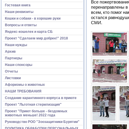
Все пожертвовани
Гостевая книга
перенаправлены в 
Наши реквизиты
всем, кто помог на
остался равнодушн
Кошки и собаки - в хорошие руки
СМИ.
Вопросы и ответы
Яндекс-кошелек и карта СБ
Проект "Сделаем мир добрее!" 2018
Наши нужды
Архив
Партнеры
Наши спонсоры
Отчеты
Листовки
Афоризмы о животных
НАШИ ТРЕБОВАНИЯ
Создание карантинного корпуса в приюте
Проект "Льготная стерилизация"
Проект "Приют больше - бездомных
животных меньше! 2022 года
Руководство РОО "Зоозащитники Бурятии"
ПОЛИТИКА ОБРАБОТКИ ПЕРСОНАЛЬНЫХ