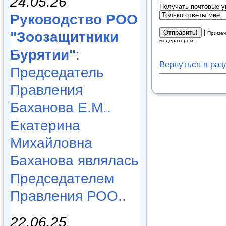
24.05.26
Получать почтовые у
Руководство РОО
|
"Зоозащитники
Примеч
модератором.
Бурятии"
:
Вернуться в ра
Председатель
Правления
Баханова Е.М..
Екатерина
Михайловна
Баханова являлась
Председателем
Правления РОО..
22.06.25