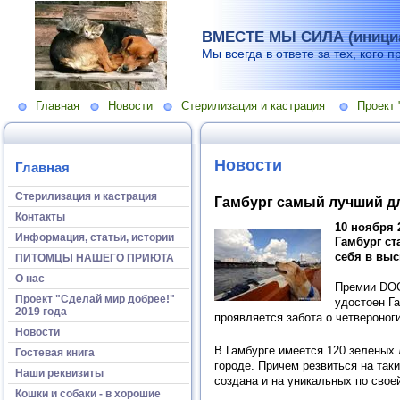
ВМЕСТЕ МЫ СИЛА (инициа
Мы всегда в ответе за тех, кого п
Главная
Новости
Стерилизация и кастрация
Проект 
Новости
Главная
Стерилизация и кастрация
Гамбург самый лучший дл
Контакты
10 ноября 
Информация, статьи, истории
Гамбург ст
себя в вы
ПИТОМЦЫ НАШЕГО ПРИЮТА
О нас
Премии DOG
Проект "Сделай мир добрее!"
удостоен Га
2019 года
проявляется забота о четвероноги
Новости
В Гамбурге имеется 120 зеленых 
Гостевая книга
городе. Причем резвиться на так
Наши реквизиты
создана и на уникальных по свое
Кошки и собаки - в хорошие