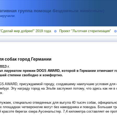
тивная группа помощи бездомным животным)
риручили.
"Сделай мир добрее!" 2019 года
Проект "Льготная стерилизация"
я собак город Германии
2013 г
.
ал лауреатом премии DOGS AWARD, которой в Германии отмечают г
сшей степени свободно и комфортно.
S AWARD, присуждаемой городу, создавшему наилучшие условия для с
мбург. Эту награду город на Эльбе заслужил потому, что здесь как ни 
х.
лужаек, специально отведенных для выгула 40 тысяч собак, официально
их площадках четвероногие могут без намордника и поводка. Большая тр
й красоте берегах озера Аусенальстер. 7,4 километра составляет ее про