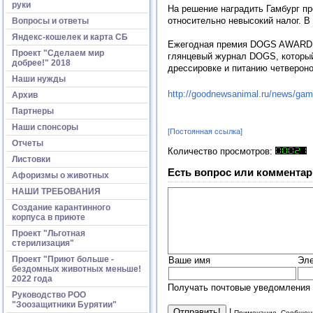
руки
На решение наградить Гамбург п
относительно невысокий налог. В
Вопросы и ответы
Яндекс-кошелек и карта СБ
Ежегодная премия DOGS AWARD пр
Проект "Сделаем мир
глянцевый журнал DOGS, который 
добрее!" 2018
дрессировке и питанию четверон
Наши нужды
http://goodnewsanimal.ru/news/gam
Архив
Партнеры
Наши спонсоры
[Постоянная ссылка]
Отчеты
Количество просмотров:
Листовки
Есть вопрос или комментар
Афоризмы о животных
НАШИ ТРЕБОВАНИЯ
Создание карантинного
корпуса в приюте
Проект "Льготная
стерилизация"
Проект "Приют больше -
Ваше имя
Эле
бездомных животных меньше!
2022 года
Получать почтовые уведомления 
Руководство РОО
"Зоозащитники Бурятии"
|
Примечание. Сообщени