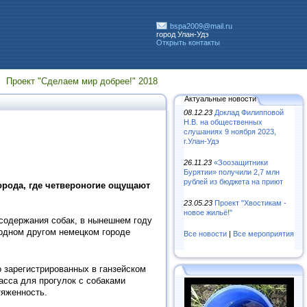
bspa2009@mail.ru
город Улан-Удэ
Открыть контакты
Проект "Сделаем мир добрее!" 2018
Актуальные новости
08.12.23
Доклад Филипповой
Н.В. на общественных
слушаниях 9 ноября 2023,
г.Улан-Удэ
26.11.23
«Зooзaщитники
Бypятии» пoлyчили 2,7 млн
pyблeй из бюджeтa нa пpиют
орода, где четвероногие ощущают
23.05.23
Проект "Хвостикам -
новое жильё!"
одержания собак, в нынешнем году
в одном другом немецком городе
Все новости
|
Все мероприятия
 зарегистрированных в ганзейском
асса для прогулок с собаками
тяженность.