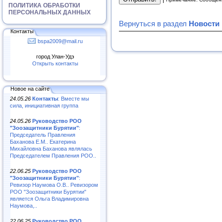
ПОЛИТИКА ОБРАБОТКИ
ПЕРСОНАЛЬНЫХ ДАННЫХ
Вернуться в раздел
Новости
Контакты
bspa2009@mail.ru
город Улан-Удэ
Открыть контакты
Новое на сайте
24.05.26
Контакты
: Вместе мы
сила, инициативная группа
24.05.26
Руководство РОО
"Зоозащитники Бурятии"
:
Председатель Правления
Баханова Е.М.. Екатерина
Михайловна Баханова являлась
Председателем Правления РОО..
22.06.25
Руководство РОО
"Зоозащитники Бурятии"
:
Ревизор Наумова О.В.. Ревизором
РОО "Зоозащитники Бурятии"
является Ольга Владимировна
Наумова,..
22.06.25
Руководство РОО