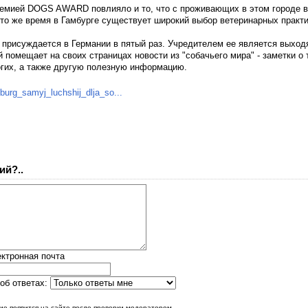
ремией DOGS AWARD повлияло и то, что с проживающих в этом городе 
 то же время в Гамбурге существует широкий выбор ветеринарных практи
исуждается в Германии в пятый раз. Учредителем ее является выходя
помещает на своих страницах новости из "собачьего мира" - заметки о 
огих, а также другую полезную информацию.
burg_samyj_luchshij_dlja_so...
ий?..
ктронная почта
об ответах:
е появится на сайте после проверки модератором.