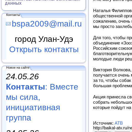
ДАННЫХ
Наталья Филиппов
Контакты
общественной орга
сожалению, очень 
bspa2009@mail.ru
мы просто захлеб
город Улан-Удэ
Для того, чтобы п
объединение «Зоо
Открыть контакты
Российским союзо
благотворительную
молодые люди реши
Новое на сайте
Виктория Волкова,
24.05.26
получается очень 
за то, чтобы собак
Контакты
: Вместе
большая проблема 
мы сила,
Акция принесла св
собрать небольшое
инициативная
которые пойдут на
группа
Источник:
АТВ
http://baikal-atv.ru