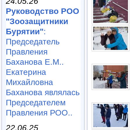
24.05.26
Руководство РОО
"Зоозащитники
Бурятии"
:
Председатель
Правления
Баханова Е.М..
Екатерина
Михайловна
Баханова являлась
Председателем
Правления РОО..
22.06.25