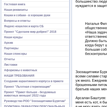
большинство людей 
Гостевая книга
нуждается в защит
Наши реквизиты
Кошки и собаки - в хорошие руки
Вопросы и ответы
Наталья Фил
Яндекс-кошелек и карта СБ
общественно
Проект "Сделаем мир добрее!" 2018
«Наша задача
ответственно
Наши нужды
Должно быть
Архив
когда берут 
Партнеры
большая соба
бесконтрольн
Наши спонсоры
Отчеты
Листовки
Афоризмы о животных
Зоозащитники Буря
НАШИ ТРЕБОВАНИЯ
всеми силами стар
уж много. Ежеднев
Создание карантинного корпуса в приюте
брошенными питомц
Проект "Льготная стерилизация"
братьев наших мен
Проект "Приют больше - бездомных
животных меньше! 2022 года
Арсалан Баштуев:
Руководство РОО "Зоозащитники Бурятии"
меня есть кот, я бы
я не могу взять пр
ПОЛИТИКА ОБРАБОТКИ ПЕРСОНАЛЬНЫХ