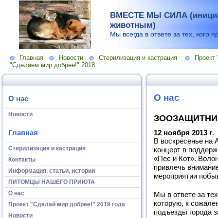
ВМЕСТЕ МЫ СИЛА (инициа
животным)
Мы всегда в ответе за тех, кого п
Главная
Новости
Стерилизация и кастрация
Проект 
"Сделаем мир добрее!" 2018
О нас
О нас
Новости
ЗООЗАЩИТНИ
Главная
12 ноября 2013 г
.
В воскресенье на 
Стерилизация и кастрация
концерт в поддер
«Пес и Кот». Воло
Контакты
привлечь внимани
Информация, статьи, истории
мероприятии побы
ПИТОМЦЫ НАШЕГО ПРИЮТА
О нас
Мы в ответе за тех
которую, к сожале
Проект "Сделай мир добрее!" 2019 года
подъезды города 
Новости