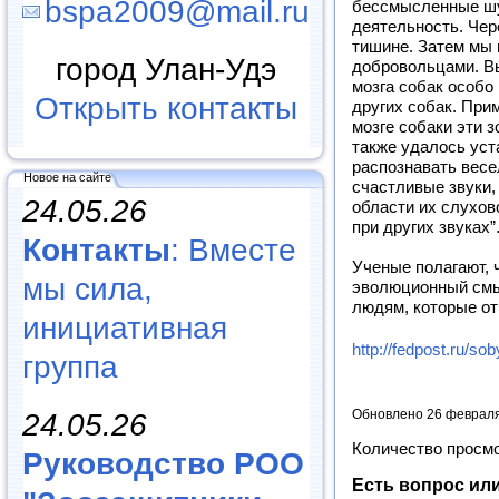
bspa2009@mail.ru
бессмысленные шу
деятельность. Чер
тишине. Затем мы 
город Улан-Удэ
добровольцами. Вы
мозга собак особо 
Открыть контакты
других собак. Прим
мозге собаки эти 
также удалось уст
распознавать весе
Новое на сайте
счастливые звуки,
24.05.26
области их слухов
при других звуках”
Контакты
: Вместе
Ученые полагают, 
мы сила,
эволюционный смы
людям, которые от
инициативная
http://fedpost.ru/so
группа
Обновлено 26 феврал
24.05.26
Количество просм
Руководство РОО
Есть вопрос ил