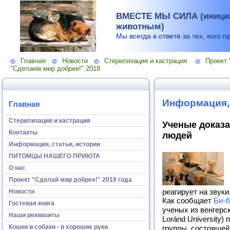
ВМЕСТЕ МЫ СИЛА (инициа
животным)
Мы всегда в ответе за тех, кого п
Главная
Новости
Стерилизация и кастрация
Проект 
"Сделаем мир добрее!" 2018
Информация, 
Главная
Стерилизация и кастрация
Ученые доказа
Контакты
людей
Информация, статьи, истории
ПИТОМЦЫ НАШЕГО ПРИЮТА
О нас
Проект "Сделай мир добрее!" 2019 года
Новости
реагирует на звуки
Как сообщает
Би-б
Гостевая книга
ученых из венгерс
Наши реквизиты
Loránd University)
Кошки и собаки - в хорошие руки
группы, состоящей