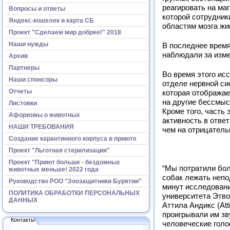
реагировать на ма
Вопросы и ответы
которой сотрудник
Яндекс-кошелек и карта СБ
областям мозга жи
Проект "Сделаем мир добрее!" 2018
Наши нужды
В последнее время
наблюдали за изме
Архив
Партнеры
Во время этого ис
Наши спонсоры
отделе нервной си
Отчеты
которая отображае
на другие бессмыс
Листовки
Кроме того, часть
Афоризмы о животных
активность в отве
НАШИ ТРЕБОВАНИЯ
чем на отрицатель
Создание карантинного корпуса в приюте
Проект "Льготная стерилизация"
Проект "Приют больше - бездомных
“Мы потратили бол
животных меньше! 2022 года
собак лежать непо
Руководство РОО "Зоозащитники Бурятии"
минут исследовани
ПОЛИТИКА ОБРАБОТКИ ПЕРСОНАЛЬНЫХ
университета Этв
ДАННЫХ
Аттила Андикс (Att
проигрывали им зв
Контакты
человеческие голо