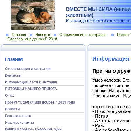
ВМЕСТЕ МЫ СИЛА (инициа
животным)
Мы всегда в ответе за тех, кого п
Главная
Новости
Стерилизация и кастрация
Проект 
"Сделаем мир добрее!" 2018
Информация, 
Главная
Стерилизация и кастрация
Притча о друж
Контакты
Умер человек. Его 
Информация, статьи, истории
человека стоит пе
ПИТОМЦЫ НАШЕГО ПРИЮТА
собаки. На вратах 
О нас
Прошли мимо. Идут 
Проект "Сделай мир добрее!" 2019 года
торых ничего не на
Новости
- Простите уважае
Гостевая книга
- Петр я.
- А что за этими в
Наши реквизиты
- Рай.
Кошки и собаки - в хорошие руки
- А с собакой мож