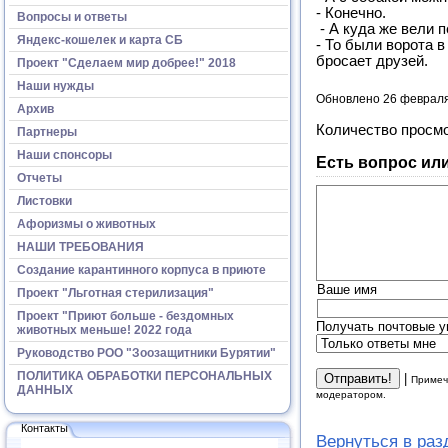
- Конечно.
Вопросы и ответы
- А куда же вели 
Яндекс-кошелек и карта СБ
- То были ворота в
бросает друзей.
Проект "Сделаем мир добрее!" 2018
Наши нужды
Обновлено 26 феврал
Архив
Количество просм
Партнеры
Наши спонсоры
Есть вопрос ил
Отчеты
Листовки
Афоризмы о животных
НАШИ ТРЕБОВАНИЯ
Создание карантинного корпуса в приюте
Ваше имя
Проект "Льготная стерилизация"
Проект "Приют больше - бездомных
Получать почтовые у
животных меньше! 2022 года
Руководство РОО "Зоозащитники Бурятии"
ПОЛИТИКА ОБРАБОТКИ ПЕРСОНАЛЬНЫХ
|
Примеч
ДАННЫХ
модератором.
Контакты
Вернуться в ра