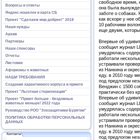
свободное время, 
Вопросы и ответы
она была вынужден
Яндекс-кошелек и карта СБ
заботе о собаках. 
как вскоре у нее 
Проект "Сделаем мир добрее!" 2018
10 рабочими волон
Наши нужды
еще двумя, которы
Архив
Партнеры
Впервые об удиви
сообщил журнал LI
Наши спонсоры
умудрялась содерж
Отчеты
работали нескольк
Листовки
устраивали провер
из Нанкина и окре
Афоризмы о животных
еду. в 2010 году 
НАШИ ТРЕБОВАНИЯ
под предлогом нез
Создание карантинного корпуса в приюте
Венджин с 1500 со
Проект "Льготная стерилизация"
практически без кр
Впервые об удиви
Проект "Приют больше - бездомных
животных меньше! 2022 года
сообщил журнал LI
умудрялась содерж
Руководство РОО "Зоозащитники Бурятии"
работали нескольк
ПОЛИТИКА ОБРАБОТКИ ПЕРСОНАЛЬНЫХ
устраивали провер
ДАННЫХ
из Нанкина и окре
еду. в 2010 году 
Контакты
под предлогом нез