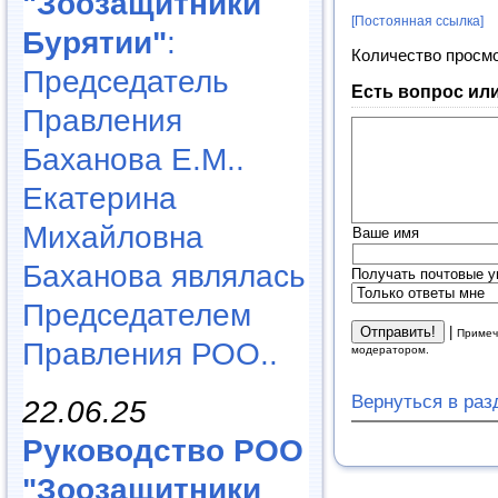
"Зоозащитники
[Постоянная ссылка]
Бурятии"
:
Количество просм
Председатель
Есть вопрос ил
Правления
Баханова Е.М..
Екатерина
Михайловна
Ваше имя
Баханова являлась
Получать почтовые у
Председателем
|
Примеч
Правления РОО..
модератором.
Вернуться в ра
22.06.25
Руководство РОО
"Зоозащитники