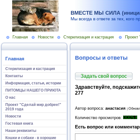
ВМЕСТЕ МЫ СИЛА (инициа
Мы всегда в ответе за тех, кого п
Главная
Новости
Стерилизация и кастрация
Проект 
Вопросы и ответы
Главная
Стерилизация и кастрация
Задать свой вопрос
Контакты
Информация, статьи, истории
Здравствуйте, подскажите
ПИТОМЦЫ НАШЕГО ПРИЮТА
277
О нас
Проект "Сделай мир добрее!"
Автор вопроса:
анастасия
Обновл
2019 года
Новости
Количество просмотров:
Гостевая книга
Есть вопрос или комментар
Наши реквизиты
Кошки и собаки - в хорошие