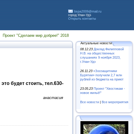
bspa2009@mail.ru
город Улан-Удэ
Открыть контакты
Проект "Сделаем мир добрее!" 2018
Актуальные новости
08.12.23
Доклад Филипповой
Н.В. на общественных
слушаниях 9 ноября 2023,
г.Улан-Удэ
26.11.23
«Зooзaщитники
Бypятии» пoлyчили 2,7 млн
pyблeй из бюджeтa нa пpиют
это будет стоить, тел.630-
23.05.23
Проект "Хвостикам -
новое жильё!"
анастасия
Все новости
|
Все мероприятия