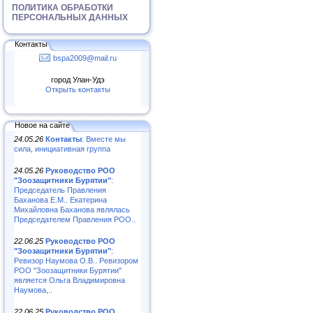
ПОЛИТИКА ОБРАБОТКИ
ПЕРСОНАЛЬНЫХ ДАННЫХ
Контакты
bspa2009@mail.ru
город Улан-Удэ
Открыть контакты
Новое на сайте
24.05.26
Контакты
: Вместе мы
сила, инициативная группа
24.05.26
Руководство РОО
"Зоозащитники Бурятии"
:
Председатель Правления
Баханова Е.М.. Екатерина
Михайловна Баханова являлась
Председателем Правления РОО..
22.06.25
Руководство РОО
"Зоозащитники Бурятии"
:
Ревизор Наумова О.В.. Ревизором
РОО "Зоозащитники Бурятии"
является Ольга Владимировна
Наумова,..
22.06.25
Руководство РОО