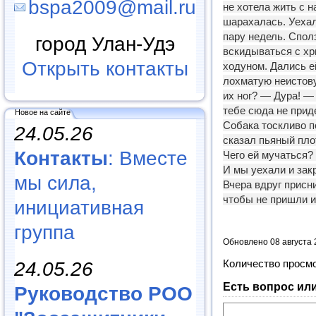
bspa2009@mail.ru
не хотела жить с н
шарахалась. Уехал
пару недель. Сполз
город Улан-Удэ
вскидываться с хр
Открыть контакты
ходуном. Дались ей
лохматую неистову
их ног? — Дура! — 
тебе сюда не приде
Новое на сайте
Собака тоскливо п
24.05.26
сказал пьяный плот
Контакты
: Вместе
Чего ей мучаться? 
И мы уехали и закр
мы сила,
Вчера вдруг присни
чтобы не пришли и
инициативная
группа
Обновлено 08 августа 
24.05.26
Количество просм
Есть вопрос ил
Руководство РОО