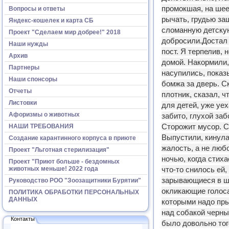
промокшая, на шее
Вопросы и ответы
рычать, грудью за
Яндекс-кошелек и карта СБ
сломанную детскую 
Проект "Сделаем мир добрее!" 2018
добросили.Достал 
Наши нужды
пост. Я терпелив, 
Архив
домой. Накормили,
Партнеры
насупились, показ
Наши спонсоры
бомжа за дверь. С
Отчеты
плотник, сказал, ч
Листовки
для детей, уже уех
Афоризмы о животных
забито, глухой забо
Сторожит мусор. С
НАШИ ТРЕБОВАНИЯ
Выпустили, кинулас
Создание карантинного корпуса в приюте
жалость, а не любо
Проект "Льготная стерилизация"
ночью, когда стиха
Проект "Приют больше - бездомных
животных меньше! 2022 года
что-то снилось ей,
зарывающиеся в ше
Руководство РОО "Зоозащитники Бурятии"
окликающие голоса,
ПОЛИТИКА ОБРАБОТКИ ПЕРСОНАЛЬНЫХ
ДАННЫХ
которыми надо прыг
над собакой черный
Контакты
было довольно того