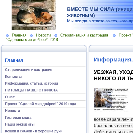
ВМЕСТЕ МЫ СИЛА (инициа
животным)
Мы всегда в ответе за тех, кого п
Главная
Новости
Стерилизация и кастрация
Проект 
"Сделаем мир добрее!" 2018
Информация, 
Главная
Стерилизация и кастрация
УЕЗЖАЯ, УХОДЯ
Контакты
НИКОГО ЛИ Т
Информация, статьи, истории
ПИТОМЦЫ НАШЕГО ПРИЮТА
О нас
Проект "Сделай мир добрее!" 2019 года
Новости
Гостевая книга
возле оврага лежит
Наши реквизиты
бросалась на него,
Кошки и собаки - в хорошие руки
Действительно, леж