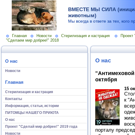
ВМЕСТЕ МЫ СИЛА (инициа
животным)
Мы всегда в ответе за тех, кого п
Главная
Новости
Стерилизация и кастрация
Проект 
"Сделаем мир добрее!" 2018
О нас
О нас
Новости
"Антимеховой 
октября
Главная
15 о
Стерилизация и кастрация
Сто
Контакты
к "А
всер
Информация, статьи, истории
одеж
ПИТОМЦЫ НАШЕГО ПРИЮТА
живо
О нас
воск
Проект "Сделай мир добрее!" 2019 года
порталу председ
Новости