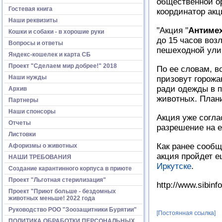
общественной о
Гостевая книга
координатор акц
Наши реквизиты
"Акция "
Антиме
Кошки и собаки - в хорошие руки
до 15 часов воз
Вопросы и ответы
пешеходной улиц
Яндекс-кошелек и карта СБ
Проект "Сделаем мир добрее!" 2018
По ее словам, 
Наши нужды
призовут горожа
ради одежды в п
Архив
животных. План
Партнеры
Наши спонсоры
Акция уже согла
Отчеты
разрешение на е
Листовки
Как ранее сообщ
Афоризмы о животных
акция пройдет е
НАШИ ТРЕБОВАНИЯ
Иркутске
.
Создание карантинного корпуса в приюте
Проект "Льготная стерилизация"
http://www.sibinf
Проект "Приют больше - бездомных
животных меньше! 2022 года
Руководство РОО "Зоозащитники Бурятии"
[Постоянная ссылка]
ПОЛИТИКА ОБРАБОТКИ ПЕРСОНАЛЬНЫХ