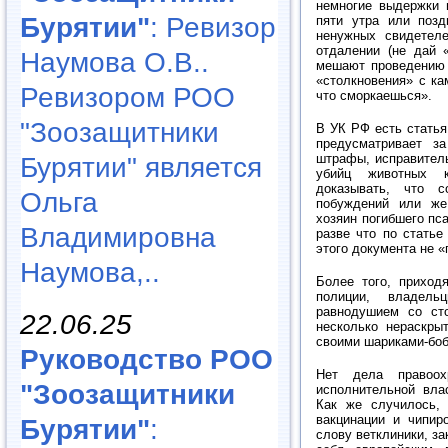
немногие выдержки 
Бурятии"
: Ревизор
пяти утра или позд
ненужных свидетел
отдалении (не дай 
Наумова О.В..
мешают проведению о
«столкновения» с ка
Ревизором РОО
что сморкаешься».
"Зоозащитники
В УК РФ есть статья
предусматривает з
штрафы, исправитель
Бурятии" является
убийц животных к
доказывать, что 
Ольга
побуждений или же
хозяин погибшего пс
Владимировна
разве что по статье
этого документа не 
Наумова,..
Более того, приход
полиции, владель
равнодушием со сто
22.06.25
несколько нераскрыт
своими шариками-боб
Руководство РОО
Нет дела правоох
"Зоозащитники
исполнительной вла
Как же случилось,
вакцинации и чипир
Бурятии"
:
слову ветклиники, за