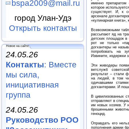
bspa2009@mail.ru
именно препаратом 
которое используется
существует. И, к 
город Улан-Удэ
арсенале догхантеро
«кулинарная книга»,
Открыть контакты
Всевозможными табле
рассыпают яд на тра
детских площадок в 
рот не только «пар
Новое на сайте
догхантеры не назыв
попробовать на зу
24.05.26
Извините, издержки з
Контакты
: Вместе
Эти живодеры появи
ветслужб советско
мы сила,
результат – стали ф
на людей, в том ч
инициативная
одичавшими стаями
догхантерами. И пош
группа
В цивилизованных ст
отправляют в специа
им новых хозяев. У 
24.05.26
брошенными животны
геноцид.
Руководство РОО
Оправдать его нель
пополнения армии бр