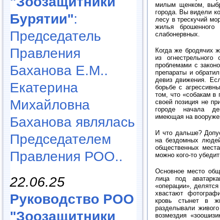
"Зоозащитники
милым щенком, выбр
города. Вы видели ко
Бурятии"
:
лесу в трескучий мо
жилья брошенного
Председатель
слабонервных.
Правления
Когда же бродячих ж
из огнестрельного 
проблемами с законо
Баханова Е.М..
препараты и обратил
девиз движения. Ес
Екатерина
борьбе с агрессивны
том, что «собакам в 
Михайловна
своей позиция не пр
городе начала дей
имеющая на вооружен
Баханова являлась
И что дальше? Допус
Председателем
на бездомных людей
общественных места
Правления РОО..
можно кого-то убедит
Основное место обще
22.06.25
лица под аватарк
«операции», делятся
хвастают фотографи
Руководство РОО
кровь стынет в ж
разделывали живого 
"Зоозащитники
возмездия «зоошизи