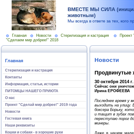
ВМЕСТЕ МЫ СИЛА (инициа
животным)
Мы всегда в ответе за тех, кого п
Главная
Новости
Стерилизация и кастрация
Проект 
"Сделаем мир добрее!" 2018
Новости
Главная
Стерилизация и кастрация
Продвинутые
Контакты
30 октября 2014 г
.
Информация, статьи, истории
Сейчас они уничтож
Ирина ЕРОФЕЕВА
ПИТОМЦЫ НАШЕГО ПРИЮТА
О нас
Последнее время у м
Проект "Сделай мир добрее!" 2019 года
выходить на улицу. Б
боксера Борьку, ко
Новости
и тащит в зубах пов
Гостевая книга
переступаю порог до
минеры.
Наши реквизиты
Кошки и собаки - в хорошие руки
Даже в нашем мален