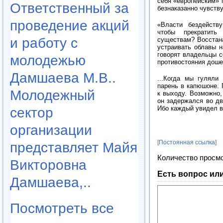
себя «европейским» 
Ответственный за
безнаказанно чувств
проведение акций
«Власти бездейств
чтобы прекратить
и работу с
существам? Восстан
устраивать облавы н
говорят владельцы с
молодежью
противостояния доше
Дамшаева М.В..
...Когда мы гуляли
парень в капюшоне. 
Молодежный
к выходу. Возможно,
он задержался во дв
Ибо каждый увидел в
сектор
организации
[Постоянная ссылка]
представляет Майя
Количество просм
Викторовна
Есть вопрос ил
Дамшаева,..
Посмотреть все