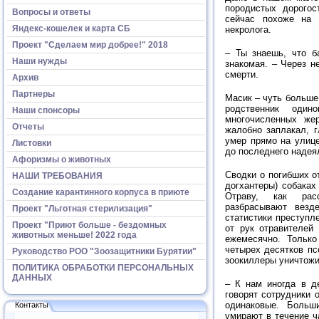
породистых дорогос
Вопросы и ответы
сейчас похоже на 
Яндекс-кошелек и карта СБ
некролога.
Проект "Сделаем мир добрее!" 2018
– Ты знаешь, что б
Наши нужды
знакомая. – Через н
смерти.
Архив
Партнеры
Масик – чуть больше
родственник оди
Наши спонсоры
многочисленных же
Отчеты
жалобно заплакал, г
умер прямо на улице
Листовки
до последнего надея
Афоризмы о животных
Сводки о погибших о
НАШИ ТРЕБОВАНИЯ
догхантеры) собаках
Создание карантинного корпуса в приюте
Отраву, как рас
разбрасывают везд
Проект "Льготная стерилизация"
статистики преступл
Проект "Приют больше - бездомных
от рук отравителей
животных меньше! 2022 года
ежемесячно. Только
четырех десятков пс
Руководство РОО "Зоозащитники Бурятии"
зоокиллеры уничтожи
ПОЛИТИКА ОБРАБОТКИ ПЕРСОНАЛЬНЫХ
ДАННЫХ
– К нам иногда в д
говорят сотрудники 
одинаковые. Больш
Контакты
умирают в течение ч