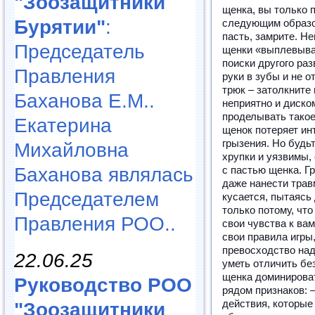
"Зоозащитники
щенка, вы только 
Бурятии"
:
следующим образом
пасть, замрите. Н
Председатель
щенки «выплевыва
поиски другого ра
Правления
руки в зубы и не о
трюк – затолкните
Баханова Е.М..
неприятно и диско
проделывать такое
Екатерина
щенок потеряет ин
грызения. Но будь
Михайловна
хрупки и уязвимы,
Баханова являлась
с пастью щенка. Г
даже нанести тра
Председателем
кусается, пытаясь
только потому, что
Правления РОО..
свои чувства к вам
свои правила игры
превосходство на
22.06.25
уметь отличить бе
щенка доминироват
Руководство РОО
рядом признаков: 
действия, которые
"Зоозащитники