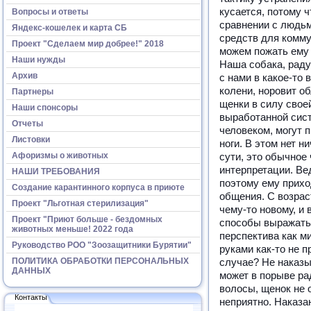
кусается, потому 
Вопросы и ответы
сравнении с людьм
Яндекс-кошелек и карта СБ
средств для комму
Проект "Сделаем мир добрее!" 2018
можем пожать ему р
Наши нужды
Наша собака, раду
Архив
с нами в какое-то
колени, норовит о
Партнеры
щенки в силу свое
Наши спонсоры
выработанной сист
Отчеты
человеком, могут 
Листовки
ноги. В этом нет н
Афоризмы о животных
сути, это обычное
интерпретации. Ве
НАШИ ТРЕБОВАНИЯ
поэтому ему прихо
Создание карантинного корпуса в приюте
общения. С возрас
Проект "Льготная стерилизация"
чему-то новому, и
Проект "Приют больше - бездомных
способы выражать 
животных меньше! 2022 года
перспектива как м
Руководство РОО "Зоозащитники Бурятии"
руками как-то не п
ПОЛИТИКА ОБРАБОТКИ ПЕРСОНАЛЬНЫХ
случае? Не наказы
ДАННЫХ
может в порыве ра
волосы, щенок не о
Контакты
неприятно. Наказан