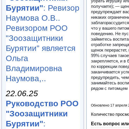
убрать игрушку или
Бурятии"
: Ревизор
получаете); — щено
предупреждает вас
Наумова О.В..
никаких ограничени
заблагорассудится.
Ревизором РОО
что у вашего пито
поведению. Не пус
"Зоозащитники
займитесь воспита
отработке запреща
Бурятии" является
щенок перерастет,
99% случаев такое
Ольга
закрепляется, и в
Владимировна
по коррекции пове
заканчивается ус
Наумова,..
предупредить, чем
занимайтесь воспи
рядом с питомцем 
22.06.25
Руководство РОО
Обновлено 17 апреля 
"Зоозащитники
Количество просм
Бурятии"
:
Есть вопрос ил