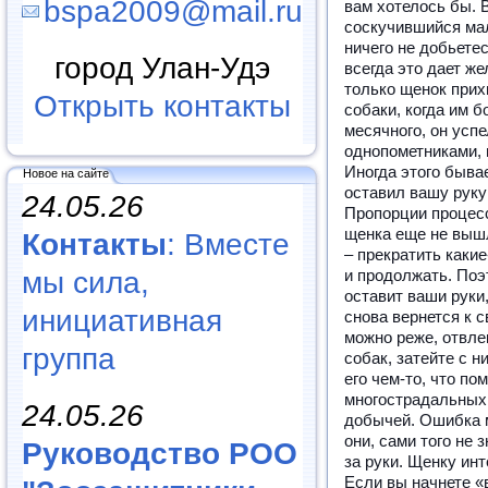
bspa2009@mail.ru
вам хотелось бы. 
соскучившийся мал
ничего не добьете
город Улан-Удэ
всегда это дает ж
только щенок прихв
Открыть контакты
собаки, когда им 
месячного, он усп
однопометниками, п
Иногда этого быва
Новое на сайте
оставил вашу руку
24.05.26
Пропорции процес
щенка еще не выш
Контакты
: Вместе
– прекратить каки
мы сила,
и продолжать. Поэ
оставит ваши руки,
инициативная
снова вернется к 
можно реже, отвле
группа
собак, затейте с н
его чем-то, что по
многострадальных 
24.05.26
добычей. Ошибка м
они, сами того не 
Руководство РОО
за руки. Щенку инт
Если вы начнете «