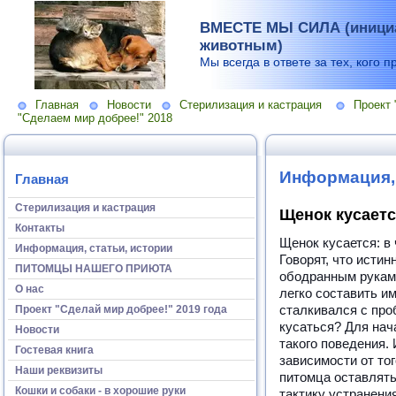
ВМЕСТЕ МЫ СИЛА (инициа
животным)
Мы всегда в ответе за тех, кого п
Главная
Новости
Стерилизация и кастрация
Проект 
"Сделаем мир добрее!" 2018
Информация, 
Главная
Стерилизация и кастрация
Щенок кусает
Контакты
Щенок кусается: в 
Информация, статьи, истории
Говорят, что исти
ПИТОМЦЫ НАШЕГО ПРИЮТА
ободранным рукам
О нас
легко составить и
сталкивался с про
Проект "Сделай мир добрее!" 2019 года
кусаться? Для нач
Новости
такого поведения. 
Гостевая книга
зависимости от то
Наши реквизиты
питомца оставлять
Кошки и собаки - в хорошие руки
тактику устранени