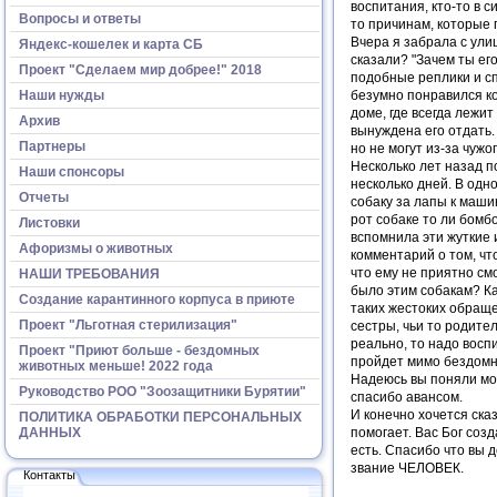
воспитания, кто-то в с
Вопросы и ответы
то причинам, которые 
Вчера я забрала с улиц
Яндекс-кошелек и карта СБ
сказали? "Зачем ты ег
Проект "Сделаем мир добрее!" 2018
подобные реплики и сп
Наши нужды
безумно понравился кот
доме, где всегда лежит
Архив
вынуждена его отдать.
Партнеры
но не могут из-за чужо
Несколько лет назад п
Наши спонсоры
несколько дней. В одно
Отчеты
собаку за лапы к машин
рот собаке то ли бомбо
Листовки
вспомнила эти жуткие и
Афоризмы о животных
комментарий о том, чт
что ему не приятно с
НАШИ ТРЕБОВАНИЯ
было этим собакам? К
Создание карантинного корпуса в приюте
таких жестоких обраще
Проект "Льготная стерилизация"
сестры, чьи то родите
реально, то надо воспи
Проект "Приют больше - бездомных
пройдет мимо бездомно
животных меньше! 2022 года
Надеюсь вы поняли мою
Руководство РОО "Зоозащитники Бурятии"
спасибо авансом.
И конечно хочется ска
ПОЛИТИКА ОБРАБОТКИ ПЕРСОНАЛЬНЫХ
ДАННЫХ
помогает. Вас Бог соз
есть. Спасибо что вы д
звание ЧЕЛОВЕК.
Контакты