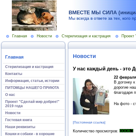
ВМЕСТЕ МЫ СИЛА (инициа
Мы всегда в ответе за тех, кого п
Главная
Новости
Стерилизация и кастрация
Проект 
Новости
Главная
Стерилизация и кастрация
У нас каждый день - это 
Контакты
22 февраля
Информация, статьи, истории
В догонку 
дорогие на
ПИТОМЦЫ НАШЕГО ПРИЮТА
благодаря 
О нас
Проект "Сделай мир добрее!"
На фото - 
2019 года
Новости
Гостевая книга
[Постоянная ссылка]
Наши реквизиты
Количество просмотров:
Кошки и собаки - в хорошие