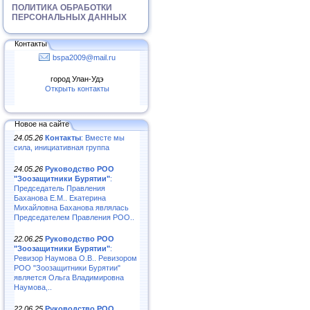
ПОЛИТИКА ОБРАБОТКИ
ПЕРСОНАЛЬНЫХ ДАННЫХ
Контакты
bspa2009@mail.ru
город Улан-Удэ
Открыть контакты
Новое на сайте
24.05.26
Контакты
: Вместе мы
сила, инициативная группа
24.05.26
Руководство РОО
"Зоозащитники Бурятии"
:
Председатель Правления
Баханова Е.М.. Екатерина
Михайловна Баханова являлась
Председателем Правления РОО..
22.06.25
Руководство РОО
"Зоозащитники Бурятии"
:
Ревизор Наумова О.В.. Ревизором
РОО "Зоозащитники Бурятии"
является Ольга Владимировна
Наумова,..
22.06.25
Руководство РОО