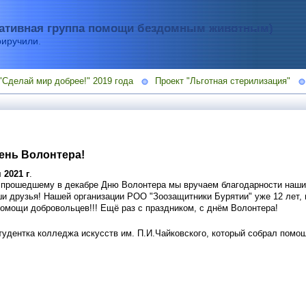
тивная группа помощи бездомным животным)
риручили.
"Сделай мир добрее!" 2019 года
Проект "Льготная стерилизация"
День Волонтера!
 2021 г
.
к прошедшему в декабре Дню Волонтера мы вручаем благодарности наш
ши друзья! Нашей организации РОО "Зоозащитники Бурятии" уже 12 лет,
помощи добровольцев!!! Ещё раз с праздником, с днём Волонтера!
студентка колледжа искусств им. П.И.Чайковского, который собрал помо