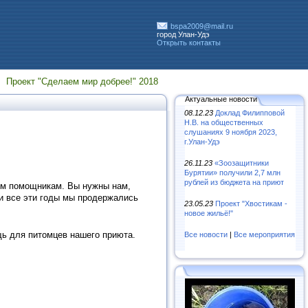
bspa2009@mail.ru
город Улан-Удэ
Открыть контакты
Проект "Сделаем мир добрее!" 2018
Актуальные новости
08.12.23
Доклад Филипповой
Н.В. на общественных
слушаниях 9 ноября 2023,
г.Улан-Удэ
26.11.23
«Зooзaщитники
Бypятии» пoлyчили 2,7 млн
pyблeй из бюджeтa нa пpиют
им помощникам. Вы нужны нам,
 и все эти годы мы продержались
23.05.23
Проект "Хвостикам -
новое жильё!"
щь для питомцев нашего приюта.
Все новости
|
Все мероприятия