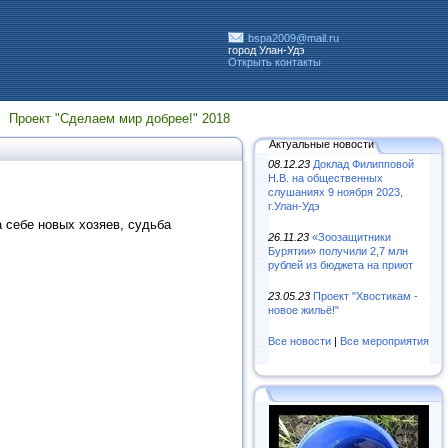
bspa2009@mail.ru
город Улан-Удэ
Открыть контакты
Проект "Сделаем мир добрее!" 2018
Актуальные новости
08.12.23
Доклад Филипповой
Н.В. на общественных
слушаниях 9 ноября 2023,
г.Улан-Удэ
 себе новых хозяев, судьба
26.11.23
«Зooзaщитники
Бypятии» пoлyчили 2,7 млн
pyблeй из бюджeтa нa пpиют
23.05.23
Проект "Хвостикам -
новое жильё!"
Все новости
|
Все мероприятия