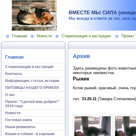
ВМЕСТЕ МЫ СИЛА (инициа
Мы всегда в ответе за тех, кого п
Главная
Новости
Стерилизация и кастрация
Проект 
Архив
Главная
Стерилизация и кастрация
Здесь размещены фото животных,
некоторых неизвестна.
Контакты
Рыжик
Информация, статьи, истории
Котик рыжий, красивый, очень по
ПИТОМЦЫ НАШЕГО ПРИЮТА
О нас
тел.
33-26-11
(Тамара Степановна
Проект "Сделай мир добрее!"
2019 года
Новости
Гостевая книга
Наши реквизиты
Кошки и собаки - в хорошие