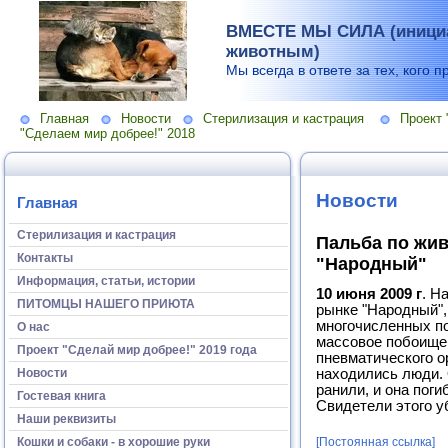
ВМЕСТЕ МЫ СИЛА (инициа
животным)
Мы всегда в ответе за тех, кого п
Главная
Новости
Стерилизация и кастрация
Проект 
"Сделаем мир добрее!" 2018
Новости
Главная
Стерилизация и кастрация
Пальба по жи
Контакты
"Народный"
Информация, статьи, истории
10 июня 2009 г
. Н
ПИТОМЦЫ НАШЕГО ПРИЮТА
рынке "Народный", 
многочисленных по
О нас
массовое побоище 
Проект "Сделай мир добрее!" 2019 года
пневматического ор
Новости
находились люди.
ранили, и она поги
Гостевая книга
Свидетели этого у
Наши реквизиты
Кошки и собаки - в хорошие руки
[Постоянная ссылка]